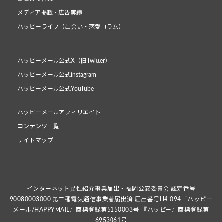
メディア掲載・広告実績
ハッピーライフ（出会い・恋愛コラム）
ハッピーメール公式X（旧Twitter）
ハッピーメール公式instagram
ハッピーメール公式YouTube
ハッピーメールアフィリエイト
コンテンツ一覧
サイトマップ
インターネット異性紹介事業届出・福岡公安委員会 認定番号
90080003000 第二種電気通信事業者届出済 届出番号H4-094『ハッピー
メール/HAPPYMAIL』商標登録第5150003号 『ハッピー』商標登録第
6953061号