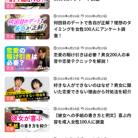
恋活
2026年6月26日
2026年6月23日
何回目のデートで告白が正解？理想のタ
イミングを女性100人にアンケート調
査！
恋活
2026年6月25日
2026年6月23日
恋愛の駆け引きは必要？男女200人の本
音や恋愛テクニックを解説！
恋活
2026年6月19日
2026年6月22日
好きな人ができないのはなぜ？男女に聞
いた恋愛できない理由から対処法を紹介
恋愛
2026年6月18日
2026年6月22日
【彼女への手紙の書き方と例文】喜ぶ内
容を成人女性100人に調査
恋愛