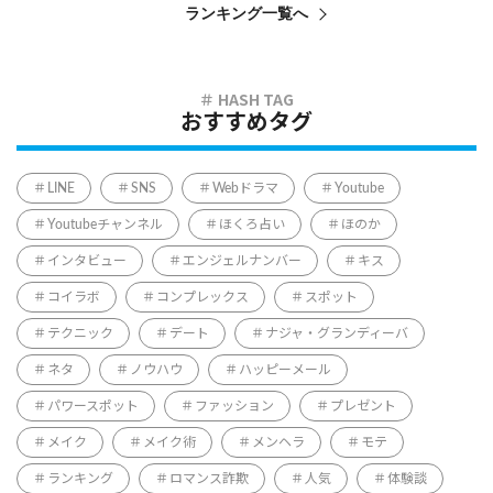
ランキング一覧へ
おすすめタグ
LINE
SNS
Webドラマ
Youtube
Youtubeチャンネル
ほくろ占い
ほのか
インタビュー
エンジェルナンバー
キス
コイラボ
コンプレックス
スポット
テクニック
デート
ナジャ・グランディーバ
ネタ
ノウハウ
ハッピーメール
パワースポット
ファッション
プレゼント
メイク
メイク術
メンヘラ
モテ
ランキング
ロマンス詐欺
人気
体験談