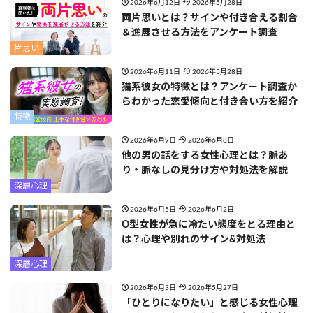
2026年6月12日
2026年5月28日
両片思いとは？サインや付き合える割合
＆進展させる方法をアンケート調査
片思い
2026年6月11日
2026年5月28日
猫系彼女の特徴とは？アンケート調査か
らわかった恋愛傾向と付き合い方を紹介
特徴
2026年6月9日
2026年6月8日
他の男の話をする女性心理とは？脈あ
り・脈なしの見分け方や対処法を解説
深層心理
2026年6月5日
2026年6月2日
O型女性が急に冷たい態度をとる理由と
は？心理や別れのサイン&対処法
深層心理
2026年6月3日
2026年5月27日
「ひとりになりたい」と感じる女性心理