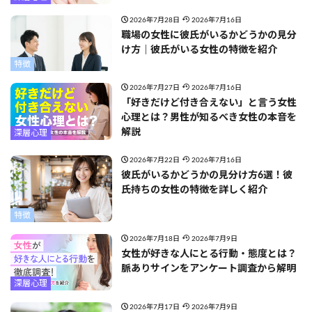
2026年7月28日
2026年7月16日
職場の女性に彼氏がいるかどうかの見分
け方｜彼氏がいる女性の特徴を紹介
特徴
2026年7月27日
2026年7月16日
「好きだけど付き合えない」と言う女性
心理とは？男性が知るべき女性の本音を
解説
深層心理
2026年7月22日
2026年7月16日
彼氏がいるかどうかの見分け方6選！彼
氏持ちの女性の特徴を詳しく紹介
特徴
2026年7月18日
2026年7月9日
女性が好きな人にとる行動・態度とは？
脈ありサインをアンケート調査から解明
深層心理
2026年7月17日
2026年7月9日