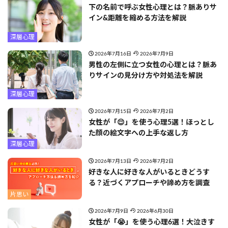
下の名前で呼ぶ女性心理とは？脈ありサ
イン&距離を縮める方法を解説
深層心理
2026年7月16日
2026年7月9日
男性の左側に立つ女性の心理とは？脈あ
りサインの見分け方や対処法を解説
深層心理
2026年7月15日
2026年7月2日
女性が「😌」を使う心理5選！ほっとし
た顔の絵文字への上手な返し方
深層心理
2026年7月13日
2026年7月2日
好きな人に好きな人がいるときどうす
る？近づくアプローチや諦め方を調査
片思い
2026年7月9日
2026年6月30日
女性が「😭」を使う心理6選！大泣きす