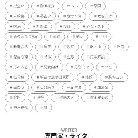
出会い
動画紹介
占い
原因
吉崎綾
夢占い
女の本音
女性向け
婚活
対処法
復縁
心理テスト
恋の溜まりBar
恋愛
恋活
手相
改善方法
星座
映画
歌・曲
浮気
深層心理
特徴
生態
用語解説
男の本音
男女向け
男性向け
相性
石言葉
秘密の恋愛研究所
結婚
胸キュン
脈あり
自分磨き
花言葉
血液型
診断
運勢
運命の人
遠距離恋愛
野呂佳代
顔
専門家・ライター