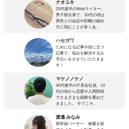
ナオユキ
20代後半のWebライター。
男子校出身で、10代の頃は
異性との会話や距離の縮め
方に悩むことが多くあ...
ハセガワ
ためになる記事や役に立つ
記事で、悩みを解決するお
手伝いをさせていただきま
す！
マケノノケノ
30代後半のIT系会社員。10
代の頃から恋愛や人間関係
でさまざまな経験を重ねて
きました。 今でこそ...
渡邉 みなみ
新幹線パーサー、秘書を経