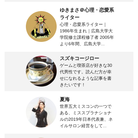
ゆきまさ＠心理・恋愛系
ライター
心理・恋愛系ライター｜
1986年生まれ｜広島大学大
学院修士課程修了者 2005年
より6年間、広島大学...
スズキコージロー
ゲームと喫茶店が好きな30
代男性です。読んだ方が幸
せになれるような記事を書
きたいです！
夏海
世界五大ミスコンの一つで
ある、ミススプラナショナ
ルの2019年日本代表兼、ネ
イルサロン経営をして...