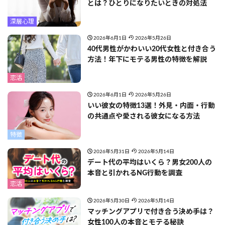
とは？ひとりになりたいときの対処法
深層心理
2026年6月1日
2026年5月26日
40代男性がかわいい20代女性と付き合う
方法！年下にモテる男性の特徴を解説
恋活
2026年6月1日
2026年5月26日
いい彼女の特徴13選！外見・内面・行動
の共通点や愛される彼女になる方法
特徴
2026年5月31日
2026年5月14日
デート代の平均はいくら？男女200人の
本音と引かれるNG行動を調査
恋活
2026年5月30日
2026年5月14日
マッチングアプリで付き合う決め手は？
女性100人の本音とモテる秘訣