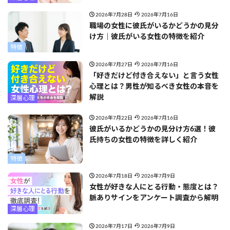
2026年7月28日
2026年7月16日
職場の女性に彼氏がいるかどうかの見分
け方｜彼氏がいる女性の特徴を紹介
特徴
2026年7月27日
2026年7月16日
「好きだけど付き合えない」と言う女性
心理とは？男性が知るべき女性の本音を
解説
深層心理
2026年7月22日
2026年7月16日
彼氏がいるかどうかの見分け方6選！彼
氏持ちの女性の特徴を詳しく紹介
特徴
2026年7月18日
2026年7月9日
女性が好きな人にとる行動・態度とは？
脈ありサインをアンケート調査から解明
深層心理
2026年7月17日
2026年7月9日