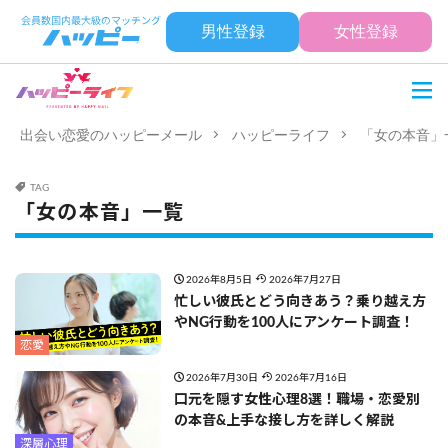
男性登録
女性登録
出会い恋愛のハッピーメール
ハッピーライフ
「女の本音」
TAG
「女の本音」一覧
2026年8月5日
2026年7月27日
忙しい彼氏とどう向きあう？乗り越え方
やNG行動を100人にアンケート調査！
恋愛
2026年7月30日
2026年7月16日
口元を隠す女性心理8選！職場・恋愛別
の本音&上手な接し方を詳しく解説
深層心理