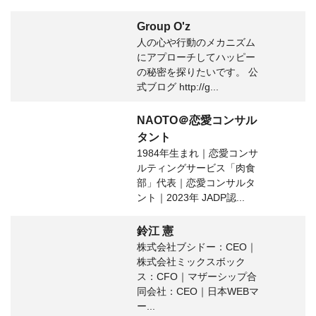
Group O'z
人の心や行動のメカニズム
にアプローチしてハッピー
の秘密を探りたいです。 公
式ブログ http://g...
NAOTO＠恋愛コンサル
タント
1984年生まれ｜恋愛コンサ
ルティングサービス「肉食
部」代表｜恋愛コンサルタ
ント｜2023年 JADP認...
鈴江 憲
株式会社ブシドー：CEO｜
株式会社ミックスボック
ス：CFO｜マザーシップ合
同会社：CEO｜日本WEBマ
ー...