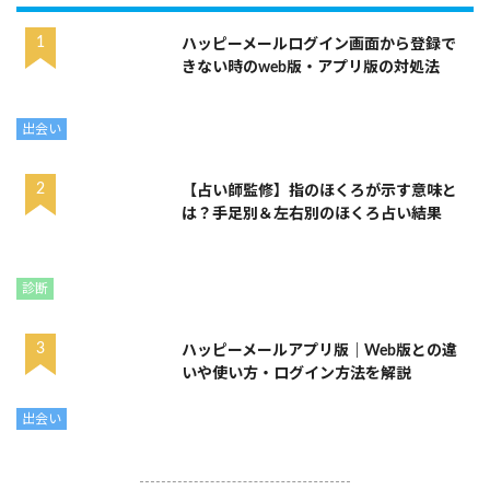
ハッピーメールログイン画面から登録で
きない時のweb版・アプリ版の対処法
出会い
【占い師監修】指のほくろが示す意味と
は？手足別＆左右別のほくろ占い結果
診断
ハッピーメールアプリ版｜Web版との違
いや使い方・ログイン方法を解説
出会い