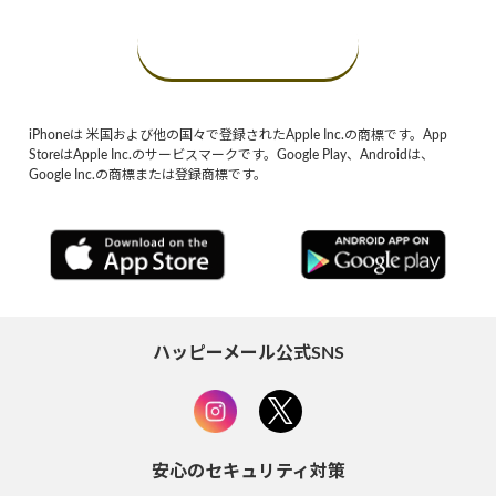
iPhoneは 米国および他の国々で登録されたApple Inc.の商標です。App
StoreはApple Inc.のサービスマークです。Google Play、Androidは、
Google Inc.の商標または登録商標です。
ハッピーメール公式SNS
安心のセキュリティ対策