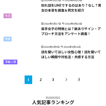
2026年5月23日
2026年4月23日
別れ話をLINEでするのはあり？なし？男
女の本音を調査＆例文を紹介
失恋
2026年5月17日
2026年4月23日
奥手女子の特徴とは？脈ありサイン・ア
プローチ方法をアンケート調査！
特徴
2026年5月9日
2026年4月22日
話を聞いてほしい女性心理！話を聞いて
ほしい瞬間や対処法・共感する方法
深層心理
1
2
3
人気記事ランキング