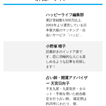
ハッピーライフ編集部
累計登録数3,500万以上、
2001年より運営している日
本最大級のマッチング・出
会いサービス「ハッピ...
小野塚 晴子
読書好きのインドア派で
す。恋に消極的な人にも楽
しめるような記事を目指し
ます！
占い師・開運アドバイザ
ー 天宮日向子
干支九星・九星気学・タロ
ット・手相を用いた総合鑑
定を行う占い師。 鑑定歴は
約25年にわたり、個...