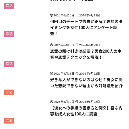
恋活
2026年6月26日
2026年6月23日
何回目のデートで告白が正解？理想のタ
イミングを女性100人にアンケート調
査！
恋活
2026年6月25日
2026年6月23日
恋愛の駆け引きは必要？男女200人の本
音や恋愛テクニックを解説！
恋活
2026年6月19日
2026年6月22日
好きな人ができないのはなぜ？男女に聞
いた恋愛できない理由から対処法を紹介
恋愛
2026年6月18日
2026年6月22日
【彼女への手紙の書き方と例文】喜ぶ内
容を成人女性100人に調査
恋愛