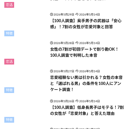
恋活
2026年5月29日
2026年5月14日
【100人調査】奥手男子の武器は「安心
感」！7割の女性が恋愛対象と回答
特徴
2026年5月28日
2026年5月14日
女性の7割が初回デートで割り勘OK！
100人調査で判明した本音
恋活
2026年5月27日
2026年5月14日
恋愛経験ない男は引かれる？女性の本音
と「選ばれる男」の条件を100人にアン
ケート調査！
特徴
2026年5月26日
2026年5月14日
【100人調査】低身長男子はモテる！7割
の女性が「恋愛対象」と答えた理由
特徴