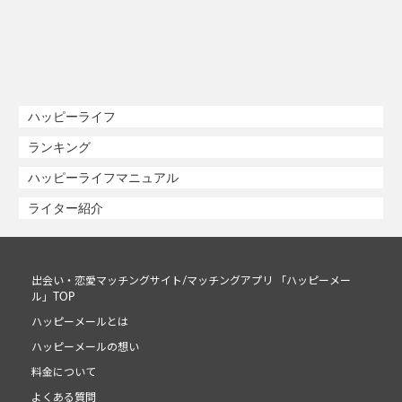
ハッピーライフ
ランキング
ハッピーライフマニュアル
ライター紹介
出会い・恋愛マッチングサイト/マッチングアプリ 「ハッピーメー
ル」TOP
ハッピーメールとは
ハッピーメールの想い
料金について
よくある質問