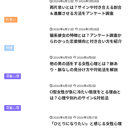
2026年6月12日
2026年5月28日
両片思いとは？サインや付き合える割合
＆進展させる方法をアンケート調査
片思い
2026年6月11日
2026年5月28日
猫系彼女の特徴とは？アンケート調査か
らわかった恋愛傾向と付き合い方を紹介
特徴
2026年6月9日
2026年6月8日
他の男の話をする女性心理とは？脈あ
り・脈なしの見分け方や対処法を解説
深層心理
2026年6月5日
2026年6月2日
O型女性が急に冷たい態度をとる理由と
は？心理や別れのサイン&対処法
深層心理
2026年6月3日
2026年5月27日
「ひとりになりたい」と感じる女性心理