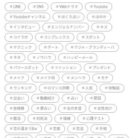
LINE
SNS
Webドラマ
Youtube
Youtubeチャンネル
ほくろ占い
ほのか
インタビュー
エンジェルナンバー
キス
コイラボ
コンプレックス
スポット
テクニック
デート
ナジャ・グランディーバ
ネタ
ノウハウ
ハッピーメール
パワースポット
ファッション
プレゼント
メイク
メイク術
メンヘラ
モテ
ランキング
ロマンス詐欺
人気
体験談
出会い
動画紹介
占い
原因
吉崎綾
夢占い
女の本音
女性向け
婚活
対処法
復縁
心理テスト
恋の溜まりBar
恋愛
恋活
手相