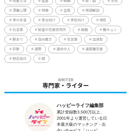
改善方法
星座
映画
歌・曲
浮気
深層心理
特徴
生態
用語解説
男の本音
男女向け
男性向け
相性
石言葉
秘密の恋愛研究所
結婚
胸キュン
脈あり
自分磨き
花言葉
血液型
診断
運勢
運命の人
遠距離恋愛
野呂佳代
顔
専門家・ライター
ハッピーライフ編集部
累計登録数3,500万以上、
2001年より運営している日
本最大級のマッチング・出
会いサービス「ハッピ...