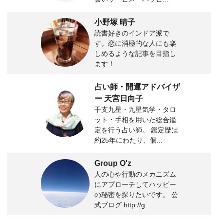
小野塚 晴子
読書好きのインドア派で
す。恋に消極的な人にも楽
しめるような記事を目指し
ます！
占い師・開運アドバイザ
ー 天宮日向子
干支九星・九星気学・タロ
ット・手相を用いた総合鑑
定を行う占い師。 鑑定歴は
約25年にわたり、個...
Group O'z
人の心や行動のメカニズム
にアプローチしてハッピー
の秘密を探りたいです。 公
式ブログ http://g...