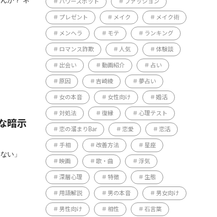
んか？ ネ
パワースポット
ファッション
プレゼント
メイク
メイク術
メンヘラ
モテ
ランキング
ロマンス詐欺
人気
体験談
出会い
動画紹介
占い
原因
吉崎綾
夢占い
女の本音
女性向け
婚活
対処法
復縁
心理テスト
な暗示
恋の溜まりBar
恋愛
恋活
手相
改善方法
星座
らない」
映画
歌・曲
浮気
深層心理
特徴
生態
用語解説
男の本音
男女向け
男性向け
相性
石言葉