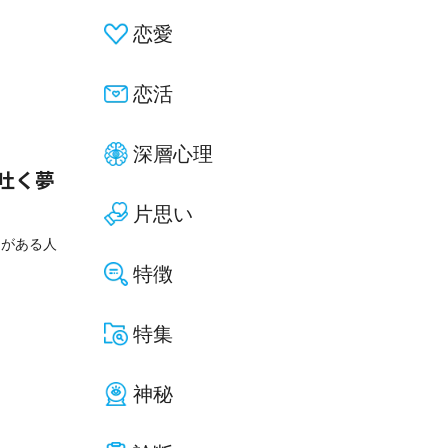
恋愛
恋活
深層心理
吐く夢
片思い
とがある人
特徴
特集
神秘