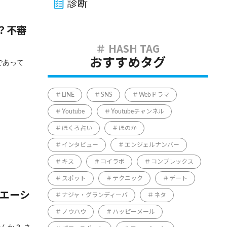
診断
？不審
おすすめタグ
であって
LINE
SNS
Webドラマ
Youtube
Youtubeチャンネル
ほくろ占い
ほのか
インタビュー
エンジェルナンバー
キス
コイラボ
コンプレックス
スポット
テクニック
デート
ュエーシ
ナジャ・グランディーバ
ネタ
ノウハウ
ハッピーメール