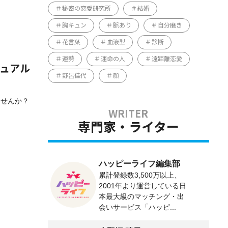
秘密の恋愛研究所
結婚
胸キュン
脈あり
自分磨き
花言葉
血液型
診断
運勢
運命の人
遠距離恋愛
チュアル
野呂佳代
顔
ませんか？
専門家・ライター
ハッピーライフ編集部
累計登録数3,500万以上、
2001年より運営している日
本最大級のマッチング・出
会いサービス「ハッピ...