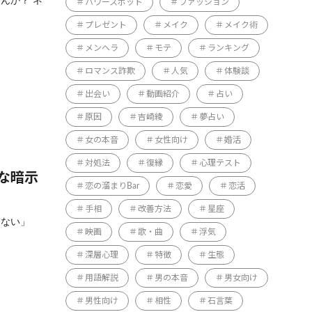
んか？ ネ
パワースポット
ファッション
プレゼント
メイク
メイク術
メンヘラ
モテ
ランキング
ロマンス詐欺
人気
体験談
出会い
動画紹介
占い
原因
吉崎綾
夢占い
女の本音
女性向け
婚活
対処法
復縁
心理テスト
な暗示
恋の溜まりBar
恋愛
恋活
手相
改善方法
星座
らない」
映画
歌・曲
浮気
深層心理
特徴
生態
用語解説
男の本音
男女向け
男性向け
相性
石言葉