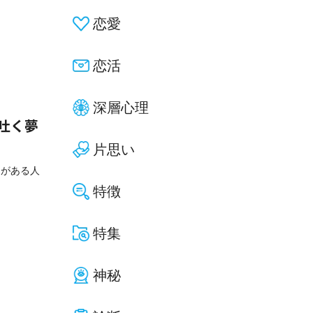
恋愛
恋活
深層心理
吐く夢
片思い
とがある人
特徴
特集
神秘