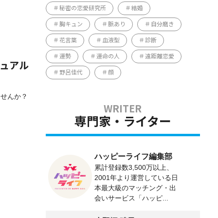
秘密の恋愛研究所
結婚
胸キュン
脈あり
自分磨き
花言葉
血液型
診断
運勢
運命の人
遠距離恋愛
チュアル
野呂佳代
顔
ませんか？
専門家・ライター
ハッピーライフ編集部
累計登録数3,500万以上、
2001年より運営している日
本最大級のマッチング・出
会いサービス「ハッピ...