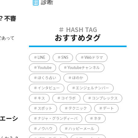
診断
？不審
おすすめタグ
であって
LINE
SNS
Webドラマ
Youtube
Youtubeチャンネル
ほくろ占い
ほのか
インタビュー
エンジェルナンバー
キス
コイラボ
コンプレックス
スポット
テクニック
デート
ュエーシ
ナジャ・グランディーバ
ネタ
ノウハウ
ハッピーメール