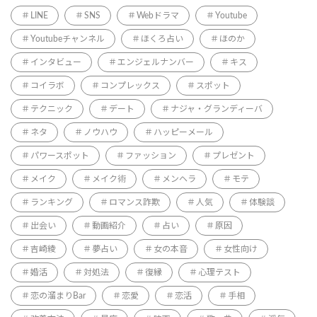
LINE
SNS
Webドラマ
Youtube
Youtubeチャンネル
ほくろ占い
ほのか
インタビュー
エンジェルナンバー
キス
コイラボ
コンプレックス
スポット
テクニック
デート
ナジャ・グランディーバ
ネタ
ノウハウ
ハッピーメール
パワースポット
ファッション
プレゼント
メイク
メイク術
メンヘラ
モテ
ランキング
ロマンス詐欺
人気
体験談
出会い
動画紹介
占い
原因
吉崎綾
夢占い
女の本音
女性向け
婚活
対処法
復縁
心理テスト
恋の溜まりBar
恋愛
恋活
手相