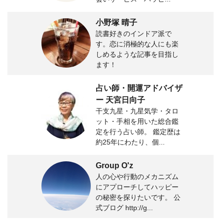
小野塚 晴子
読書好きのインドア派で
す。恋に消極的な人にも楽
しめるような記事を目指し
ます！
占い師・開運アドバイザ
ー 天宮日向子
干支九星・九星気学・タロ
ット・手相を用いた総合鑑
定を行う占い師。 鑑定歴は
約25年にわたり、個...
Group O'z
人の心や行動のメカニズム
にアプローチしてハッピー
の秘密を探りたいです。 公
式ブログ http://g...