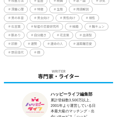
改善方法
星座
映画
歌・曲
浮気
深層心理
特徴
生態
用語解説
男の本音
男女向け
男性向け
相性
石言葉
秘密の恋愛研究所
結婚
胸キュン
脈あり
自分磨き
花言葉
血液型
診断
運勢
運命の人
遠距離恋愛
野呂佳代
顔
専門家・ライター
ハッピーライフ編集部
累計登録数3,500万以上、
2001年より運営している日
本最大級のマッチング・出
会いサービス「ハッピ...