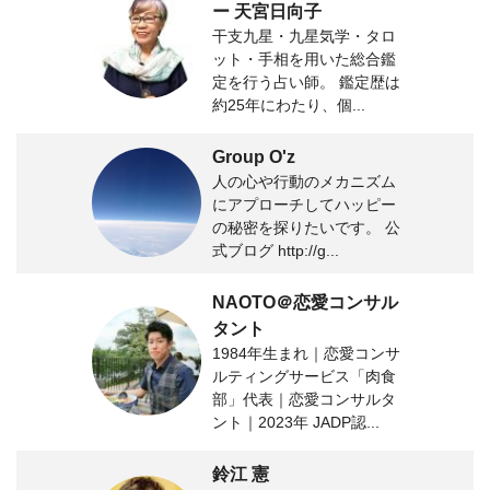
ー 天宮日向子
干支九星・九星気学・タロ
ット・手相を用いた総合鑑
定を行う占い師。 鑑定歴は
約25年にわたり、個...
Group O'z
人の心や行動のメカニズム
にアプローチしてハッピー
の秘密を探りたいです。 公
式ブログ http://g...
NAOTO＠恋愛コンサル
タント
1984年生まれ｜恋愛コンサ
ルティングサービス「肉食
部」代表｜恋愛コンサルタ
ント｜2023年 JADP認...
鈴江 憲