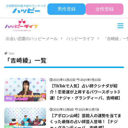
男性登録
女性登録
出会い恋愛のハッピーメール
ハッピーライフ
「吉崎綾」一
TAG
「吉崎綾」一覧
2021年11月22日
2025年7月22日
【TikTokで人気】占い師クシナダが紹
介！恋愛運が上昇するパワースポット3
選!【ナジャ・グランディーバ、吉崎綾】
神秘
2021年11月8日
2021年11月7日
【アポロン山崎】芸能人の運勢を当てま
くった最強の占い師芸人登場！【ナジ
ャ・グランディーバ、吉崎 綾】