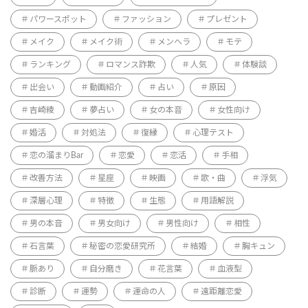
パワースポット
ファッション
プレゼント
メイク
メイク術
メンヘラ
モテ
ランキング
ロマンス詐欺
人気
体験談
出会い
動画紹介
占い
原因
吉崎綾
夢占い
女の本音
女性向け
婚活
対処法
復縁
心理テスト
恋の溜まりBar
恋愛
恋活
手相
改善方法
星座
映画
歌・曲
浮気
深層心理
特徴
生態
用語解説
男の本音
男女向け
男性向け
相性
石言葉
秘密の恋愛研究所
結婚
胸キュン
脈あり
自分磨き
花言葉
血液型
診断
運勢
運命の人
遠距離恋愛