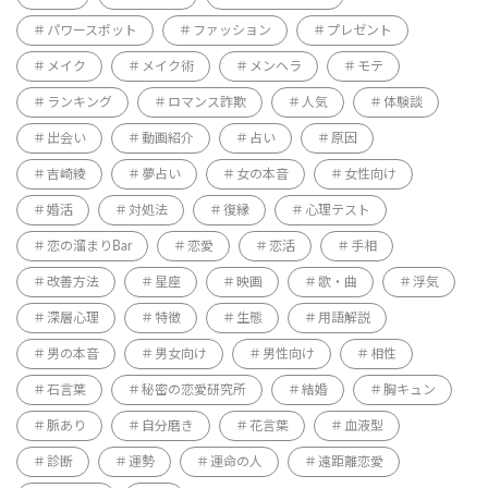
パワースポット
ファッション
プレゼント
メイク
メイク術
メンヘラ
モテ
ランキング
ロマンス詐欺
人気
体験談
出会い
動画紹介
占い
原因
吉崎綾
夢占い
女の本音
女性向け
婚活
対処法
復縁
心理テスト
恋の溜まりBar
恋愛
恋活
手相
改善方法
星座
映画
歌・曲
浮気
深層心理
特徴
生態
用語解説
男の本音
男女向け
男性向け
相性
石言葉
秘密の恋愛研究所
結婚
胸キュン
脈あり
自分磨き
花言葉
血液型
診断
運勢
運命の人
遠距離恋愛