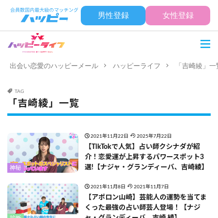
男性登録
女性登録
出会い恋愛のハッピーメール
ハッピーライフ
「吉崎綾」一
TAG
「吉崎綾」一覧
2021年11月22日
2025年7月22日
【TikTokで人気】占い師クシナダが紹
介！恋愛運が上昇するパワースポット3
選!【ナジャ・グランディーバ、吉崎綾】
神秘
2021年11月8日
2021年11月7日
【アポロン山崎】芸能人の運勢を当てま
くった最強の占い師芸人登場！【ナジ
ャ・グランディーバ、吉崎 綾】