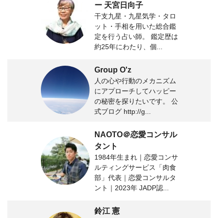
ー 天宮日向子
干支九星・九星気学・タロ
ット・手相を用いた総合鑑
定を行う占い師。 鑑定歴は
約25年にわたり、個...
Group O'z
人の心や行動のメカニズム
にアプローチしてハッピー
の秘密を探りたいです。 公
式ブログ http://g...
NAOTO＠恋愛コンサル
タント
1984年生まれ｜恋愛コンサ
ルティングサービス「肉食
部」代表｜恋愛コンサルタ
ント｜2023年 JADP認...
鈴江 憲