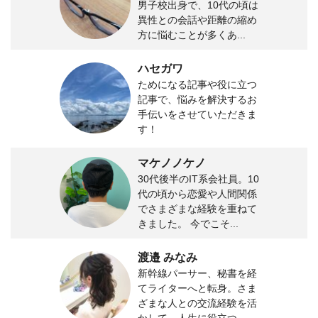
男子校出身で、10代の頃は
異性との会話や距離の縮め
方に悩むことが多くあ...
ハセガワ
ためになる記事や役に立つ
記事で、悩みを解決するお
手伝いをさせていただきま
す！
マケノノケノ
30代後半のIT系会社員。10
代の頃から恋愛や人間関係
でさまざまな経験を重ねて
きました。 今でこそ...
渡邉 みなみ
新幹線パーサー、秘書を経
てライターへと転身。さま
ざまな人との交流経験を活
かして、人生に役立つ...