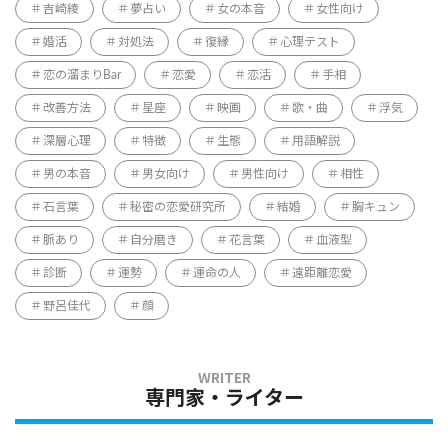
吉崎綾
夢占い
女の本音
女性向け
婚活
対処法
復縁
心理テスト
恋の溜まりBar
恋愛
恋活
手相
改善方法
星座
映画
歌・曲
浮気
深層心理
特徴
生態
用語解説
男の本音
男女向け
男性向け
相性
石言葉
秘密の恋愛研究所
結婚
胸キュン
脈あり
自分磨き
花言葉
血液型
診断
運勢
運命の人
遠距離恋愛
野呂佳代
顔
専門家・ライター