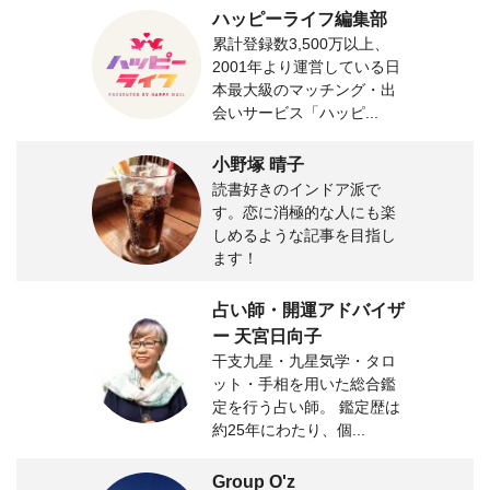
ハッピーライフ編集部
累計登録数3,500万以上、
2001年より運営している日
本最大級のマッチング・出
会いサービス「ハッピ...
小野塚 晴子
読書好きのインドア派で
す。恋に消極的な人にも楽
しめるような記事を目指し
ます！
占い師・開運アドバイザ
ー 天宮日向子
干支九星・九星気学・タロ
ット・手相を用いた総合鑑
定を行う占い師。 鑑定歴は
約25年にわたり、個...
Group O'z