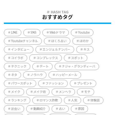
おすすめタグ
LINE
SNS
Webドラマ
Youtube
Youtubeチャンネル
ほくろ占い
ほのか
インタビュー
エンジェルナンバー
キス
コイラボ
コンプレックス
スポット
テクニック
デート
ナジャ・グランディーバ
ネタ
ノウハウ
ハッピーメール
パワースポット
ファッション
プレゼント
メイク
メイク術
メンヘラ
モテ
ランキング
ロマンス詐欺
人気
体験談
出会い
動画紹介
占い
原因