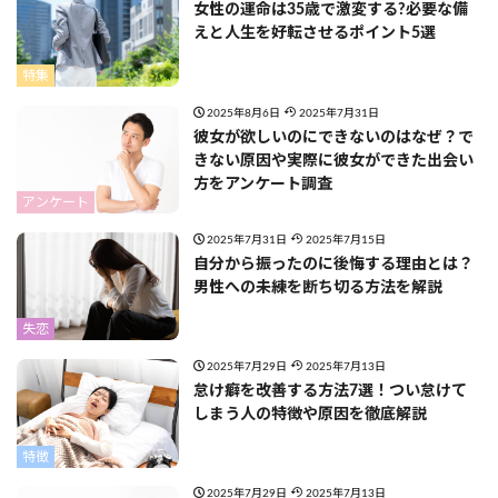
女性の運命は35歳で激変する?必要な備
えと人生を好転させるポイント5選
特集
2025年8月6日
2025年7月31日
彼女が欲しいのにできないのはなぜ？で
きない原因や実際に彼女ができた出会い
方をアンケート調査
アンケート
2025年7月31日
2025年7月15日
自分から振ったのに後悔する理由とは？
男性への未練を断ち切る方法を解説
失恋
2025年7月29日
2025年7月13日
怠け癖を改善する方法7選！つい怠けて
しまう人の特徴や原因を徹底解説
特徴
2025年7月29日
2025年7月13日