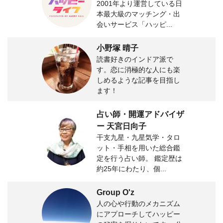
2001年より運営している日
本最大級のマッチング・出
会いサービス「ハッピ...
小野塚 晴子
読書好きのインドア派で
す。恋に消極的な人にも楽
しめるような記事を目指し
ます！
占い師・開運アドバイザ
ー 天宮日向子
干支九星・九星気学・タロ
ット・手相を用いた総合鑑
定を行う占い師。 鑑定歴は
約25年にわたり、個...
Group O'z
人の心や行動のメカニズム
にアプローチしてハッピー