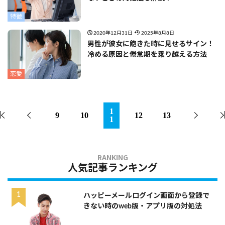
特徴
2020年12月31日
2025年8月8日
男性が彼女に飽きた時に見せるサイン！
冷める原因と倦怠期を乗り越える方法
恋愛
1
9
10
12
13
1
人気記事ランキング
ハッピーメールログイン画面から登録で
きない時のweb版・アプリ版の対処法