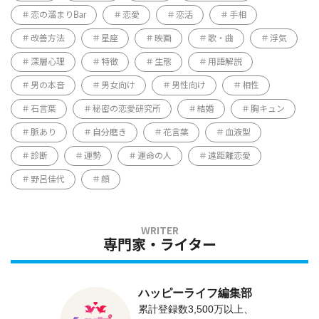
恋の溜まりBar
恋愛
恋活
手相
改善方法
星座
映画
歌・曲
浮気
深層心理
特徴
生態
用語解説
男の本音
男女向け
男性向け
相性
石言葉
秘密の恋愛研究所
結婚
胸キュン
脈あり
自分磨き
花言葉
血液型
診断
運勢
運命の人
遠距離恋愛
野呂佳代
顔
専門家・ライター
ハッピーライフ編集部
累計登録数3,500万以上、