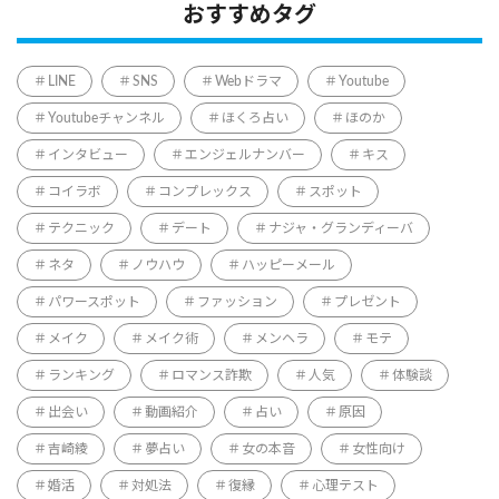
おすすめタグ
LINE
SNS
Webドラマ
Youtube
Youtubeチャンネル
ほくろ占い
ほのか
インタビュー
エンジェルナンバー
キス
コイラボ
コンプレックス
スポット
テクニック
デート
ナジャ・グランディーバ
ネタ
ノウハウ
ハッピーメール
パワースポット
ファッション
プレゼント
メイク
メイク術
メンヘラ
モテ
ランキング
ロマンス詐欺
人気
体験談
出会い
動画紹介
占い
原因
吉崎綾
夢占い
女の本音
女性向け
婚活
対処法
復縁
心理テスト