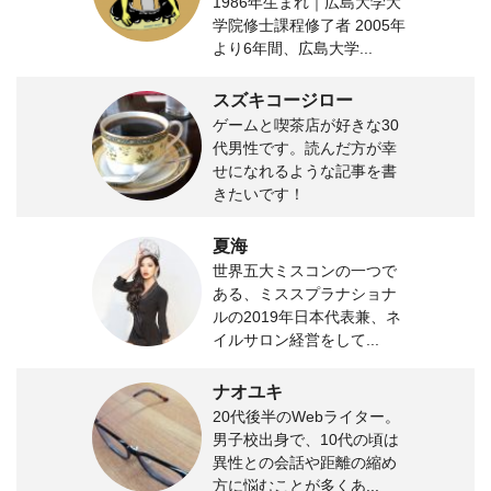
1986年生まれ｜広島大学大
学院修士課程修了者 2005年
より6年間、広島大学...
スズキコージロー
ゲームと喫茶店が好きな30
代男性です。読んだ方が幸
せになれるような記事を書
きたいです！
夏海
世界五大ミスコンの一つで
ある、ミススプラナショナ
ルの2019年日本代表兼、ネ
イルサロン経営をして...
ナオユキ
20代後半のWebライター。
男子校出身で、10代の頃は
異性との会話や距離の縮め
方に悩むことが多くあ...