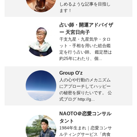
しめるような記事を目指し
ます！
占い師・開運アドバイザ
ー 天宮日向子
干支九星・九星気学・タロ
ット・手相を用いた総合鑑
定を行う占い師。 鑑定歴は
約25年にわたり、個...
Group O'z
人の心や行動のメカニズム
にアプローチしてハッピー
の秘密を探りたいです。 公
式ブログ http://g...
NAOTO＠恋愛コンサル
タント
1984年生まれ｜恋愛コンサ
ルティングサービス「肉食