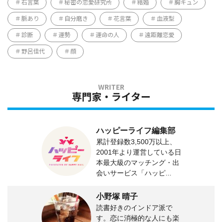
石言葉
秘密の恋愛研究所
結婚
胸キュン
脈あり
自分磨き
花言葉
血液型
診断
運勢
運命の人
遠距離恋愛
野呂佳代
顔
専門家・ライター
ハッピーライフ編集部
累計登録数3,500万以上、
2001年より運営している日
本最大級のマッチング・出
会いサービス「ハッピ...
小野塚 晴子
読書好きのインドア派で
す。恋に消極的な人にも楽