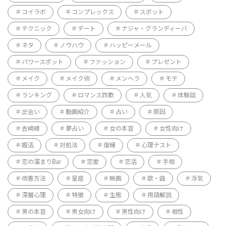
コイラボ
コンプレックス
スポット
テクニック
デート
ナジャ・グランディーバ
ネタ
ノウハウ
ハッピーメール
パワースポット
ファッション
プレゼント
メイク
メイク術
メンヘラ
モテ
ランキング
ロマンス詐欺
人気
体験談
出会い
動画紹介
占い
原因
吉崎綾
夢占い
女の本音
女性向け
婚活
対処法
復縁
心理テスト
恋の溜まりBar
恋愛
恋活
手相
改善方法
星座
映画
歌・曲
浮気
深層心理
特徴
生態
用語解説
男の本音
男女向け
男性向け
相性