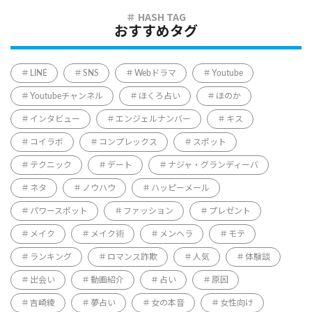
おすすめタグ
LINE
SNS
Webドラマ
Youtube
Youtubeチャンネル
ほくろ占い
ほのか
インタビュー
エンジェルナンバー
キス
コイラボ
コンプレックス
スポット
テクニック
デート
ナジャ・グランディーバ
ネタ
ノウハウ
ハッピーメール
パワースポット
ファッション
プレゼント
メイク
メイク術
メンヘラ
モテ
ランキング
ロマンス詐欺
人気
体験談
出会い
動画紹介
占い
原因
吉崎綾
夢占い
女の本音
女性向け