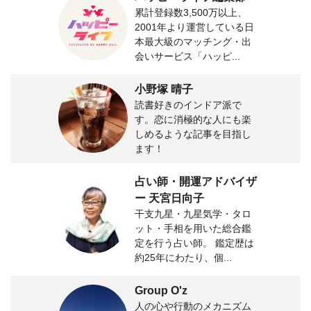
累計登録数3,500万以上、
2001年より運営している日
本最大級のマッチング・出
会いサービス「ハッピ...
小野塚 晴子
読書好きのインドア派で
す。恋に消極的な人にも楽
しめるような記事を目指し
ます！
占い師・開運アドバイザ
ー 天宮日向子
干支九星・九星気学・タロ
ット・手相を用いた総合鑑
定を行う占い師。 鑑定歴は
約25年にわたり、個...
Group O'z
人の心や行動のメカニズム