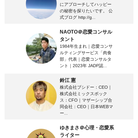
にアプローチしてハッピー
の秘密を探りたいです。 公
式ブログ http://g...
NAOTO＠恋愛コンサル
タント
1984年生まれ｜恋愛コンサ
ルティングサービス「肉食
部」代表｜恋愛コンサルタ
ント｜2023年 JADP認...
鈴江 憲
株式会社ブシドー：CEO｜
株式会社ミックスボック
ス：CFO｜マザーシップ合
同会社：CEO｜日本WEBマ
ー...
ゆきまさ＠心理・恋愛系
ライター