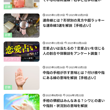
ているのは財運線？右手と左手の違い
診断
2025年11月19日
2025年10月29日
運命線とは？形状別の見方や超ラッキー
な運命線3選を解説【手相占い】
診断
2025年11月3日
2025年10月26日
恋愛占いは当たるの？恋愛占いを信じる
人の割合や体験談をアンケート調査！
アンケート
2025年10月26日
2025年10月1日
中指の手相が示す意味とは？付け根や指
にある線の意味を解説【手相占い】
診断
2025年8月9日
2026年5月22日
手相の俵紋はみんなある？シワとの違い
や指別・状況別の意味を解説