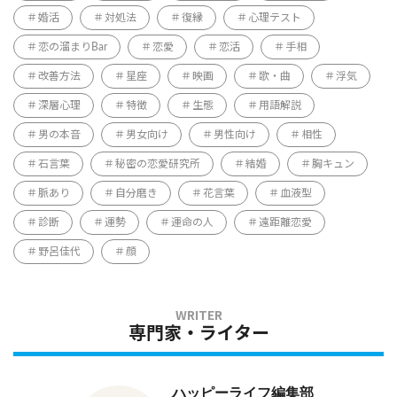
婚活
対処法
復縁
心理テスト
恋の溜まりBar
恋愛
恋活
手相
改善方法
星座
映画
歌・曲
浮気
深層心理
特徴
生態
用語解説
男の本音
男女向け
男性向け
相性
石言葉
秘密の恋愛研究所
結婚
胸キュン
脈あり
自分磨き
花言葉
血液型
診断
運勢
運命の人
遠距離恋愛
野呂佳代
顔
専門家・ライター
ハッピーライフ編集部