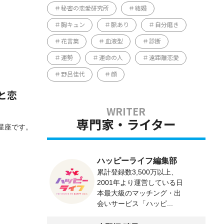
秘密の恋愛研究所
結婚
胸キュン
脈あり
自分磨き
花言葉
血液型
診断
運勢
運命の人
遠距離恋愛
野呂佳代
顔
と恋
専門家・ライター
る星座です。
ハッピーライフ編集部
累計登録数3,500万以上、
2001年より運営している日
本最大級のマッチング・出
会いサービス「ハッピ...