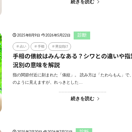
続きを読む
診断
2025年8月9日
2026年5月22日
占い
手相
男女向け
手相の俵紋はみんなある？シワとの違いや指
況別の意味を解説
指の関節付近に刻まれた「俵紋」。 読み方は「たわらもん」で
のように見えますが、れっきとした…
続きを読む
診断