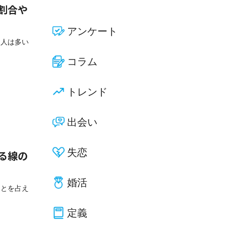
割合や
アンケート
る人は多い
コラム
トレンド
出会い
失恋
る線の
婚活
ことを占え
定義