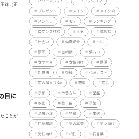
パワースポット
ファッション
覇王線（正
プレゼント
メイク
メイク術
メンヘラ
モテ
ランキング
ロマンス詐欺
人気
体験談
出会い
動画紹介
占い
原因
吉崎綾
夢占い
女の本音
女性向け
婚活
対処法
復縁
心理テスト
恋の溜まりBar
恋愛
恋活
手相
改善方法
星座
の目に
映画
歌・曲
浮気
深層心理
特徴
生態
いたことが
用語解説
男の本音
男女向け
男性向け
相性
石言葉