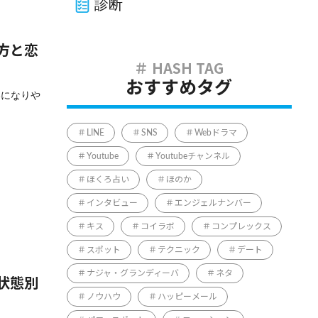
診断
方と恋
おすすめタグ
いになりや
LINE
SNS
Webドラマ
Youtube
Youtubeチャンネル
ほくろ占い
ほのか
インタビュー
エンジェルナンバー
キス
コイラボ
コンプレックス
スポット
テクニック
デート
ナジャ・グランディーバ
ネタ
状態別
ノウハウ
ハッピーメール