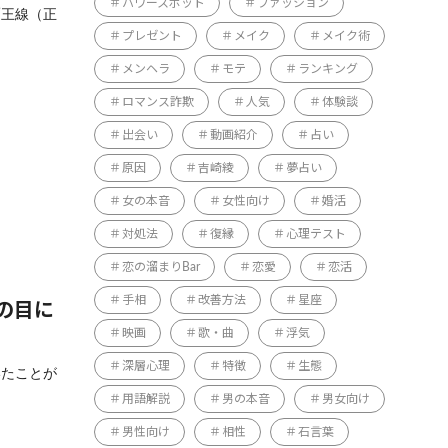
パワースポット
ファッション
覇王線（正
プレゼント
メイク
メイク術
メンヘラ
モテ
ランキング
ロマンス詐欺
人気
体験談
出会い
動画紹介
占い
原因
吉崎綾
夢占い
女の本音
女性向け
婚活
対処法
復縁
心理テスト
恋の溜まりBar
恋愛
恋活
手相
改善方法
星座
の目に
映画
歌・曲
浮気
深層心理
特徴
生態
いたことが
用語解説
男の本音
男女向け
男性向け
相性
石言葉