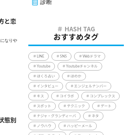
診断
方と恋
おすすめタグ
いになりや
LINE
SNS
Webドラマ
Youtube
Youtubeチャンネル
ほくろ占い
ほのか
インタビュー
エンジェルナンバー
キス
コイラボ
コンプレックス
スポット
テクニック
デート
ナジャ・グランディーバ
ネタ
状態別
ノウハウ
ハッピーメール