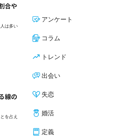
割合や
アンケート
る人は多い
コラム
トレンド
出会い
失恋
る線の
婚活
ことを占え
定義