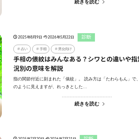
続きを読む
診断
2025年8月9日
2026年5月22日
占い
手相
男女向け
手相の俵紋はみんなある？シワとの違いや指
況別の意味を解説
指の関節付近に刻まれた「俵紋」。 読み方は「たわらもん」で
のように見えますが、れっきとした…
続きを読む
診断