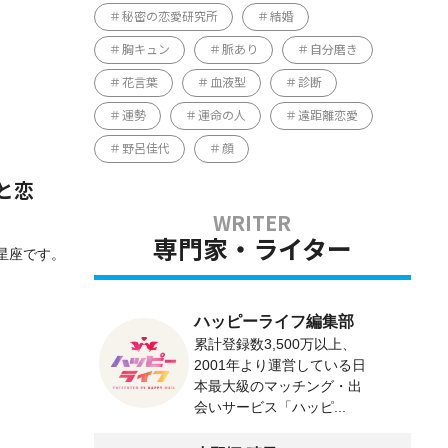
秘密の恋愛研究所
結婚
胸キュン
脈あり
自分磨き
花言葉
血液型
診断
運勢
運命の人
遠距離恋愛
野呂佳代
顔
と恋
専門家・ライター
る星座です。
ハッピーライフ編集部
累計登録数3,500万以上、
2001年より運営している日
本最大級のマッチング・出
会いサービス「ハッピ...