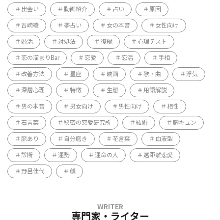
出会い
動画紹介
占い
原因
吉崎綾
夢占い
女の本音
女性向け
婚活
対処法
復縁
心理テスト
恋の溜まりBar
恋愛
恋活
手相
改善方法
星座
映画
歌・曲
浮気
深層心理
特徴
生態
用語解説
男の本音
男女向け
男性向け
相性
石言葉
秘密の恋愛研究所
結婚
胸キュン
脈あり
自分磨き
花言葉
血液型
診断
運勢
運命の人
遠距離恋愛
野呂佳代
顔
専門家・ライター