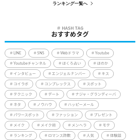
ランキング一覧へ
おすすめタグ
LINE
SNS
Webドラマ
Youtube
Youtubeチャンネル
ほくろ占い
ほのか
インタビュー
エンジェルナンバー
キス
コイラボ
コンプレックス
スポット
テクニック
デート
ナジャ・グランディーバ
ネタ
ノウハウ
ハッピーメール
パワースポット
ファッション
プレゼント
メイク
メイク術
メンヘラ
モテ
ランキング
ロマンス詐欺
人気
体験談