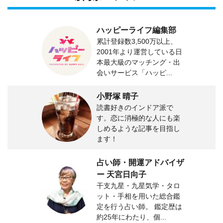
ハッピーライフ編集部
累計登録数3,500万以上、
2001年より運営している日
本最大級のマッチング・出
会いサービス「ハッピ...
小野塚 晴子
読書好きのインドア派で
す。恋に消極的な人にも楽
しめるような記事を目指し
ます！
占い師・開運アドバイザ
ー 天宮日向子
干支九星・九星気学・タロ
ット・手相を用いた総合鑑
定を行う占い師。 鑑定歴は
約25年にわたり、個...