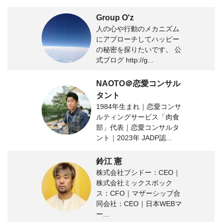
Group O'z
人の心や行動のメカニズム
にアプローチしてハッピー
の秘密を探りたいです。 公
式ブログ http://g...
NAOTO＠恋愛コンサル
タント
1984年生まれ｜恋愛コンサ
ルティングサービス「肉食
部」代表｜恋愛コンサルタ
ント｜2023年 JADP認...
鈴江 憲
株式会社ブシドー：CEO｜
株式会社ミックスボック
ス：CFO｜マザーシップ合
同会社：CEO｜日本WEBマ
ー...