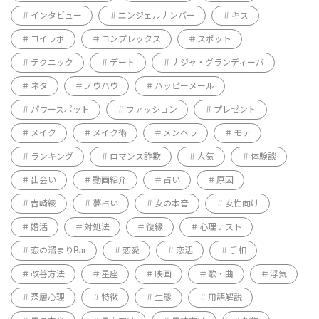
インタビュー
エンジェルナンバー
キス
コイラボ
コンプレックス
スポット
テクニック
デート
ナジャ・グランディーバ
ネタ
ノウハウ
ハッピーメール
パワースポット
ファッション
プレゼント
メイク
メイク術
メンヘラ
モテ
ランキング
ロマンス詐欺
人気
体験談
出会い
動画紹介
占い
原因
吉崎綾
夢占い
女の本音
女性向け
婚活
対処法
復縁
心理テスト
恋の溜まりBar
恋愛
恋活
手相
改善方法
星座
映画
歌・曲
浮気
深層心理
特徴
生態
用語解説