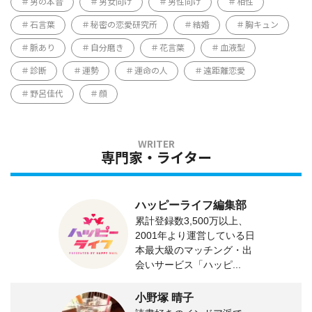
男の本音
男女向け
男性向け
相性
石言葉
秘密の恋愛研究所
結婚
胸キュン
脈あり
自分磨き
花言葉
血液型
診断
運勢
運命の人
遠距離恋愛
野呂佳代
顔
専門家・ライター
ハッピーライフ編集部
累計登録数3,500万以上、
2001年より運営している日
本最大級のマッチング・出
会いサービス「ハッピ...
小野塚 晴子