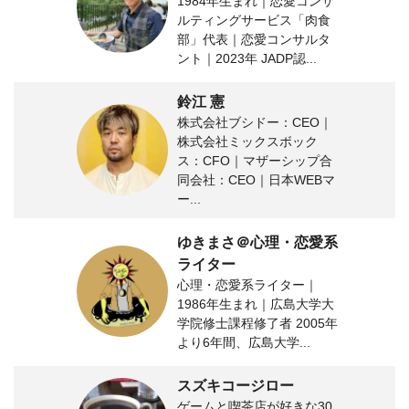
1984年生まれ｜恋愛コンサ
ルティングサービス「肉食
部」代表｜恋愛コンサルタ
ント｜2023年 JADP認...
鈴江 憲
株式会社ブシドー：CEO｜
株式会社ミックスボック
ス：CFO｜マザーシップ合
同会社：CEO｜日本WEBマ
ー...
ゆきまさ＠心理・恋愛系
ライター
心理・恋愛系ライター｜
1986年生まれ｜広島大学大
学院修士課程修了者 2005年
より6年間、広島大学...
スズキコージロー
ゲームと喫茶店が好きな30