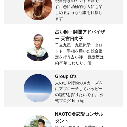
読書好きのインドア派で
す。恋に消極的な人にも楽
しめるような記事を目指し
ます！
占い師・開運アドバイザ
ー 天宮日向子
干支九星・九星気学・タロ
ット・手相を用いた総合鑑
定を行う占い師。 鑑定歴は
約25年にわたり、個...
Group O'z
人の心や行動のメカニズム
にアプローチしてハッピー
の秘密を探りたいです。 公
式ブログ http://g...
NAOTO＠恋愛コンサル
タント