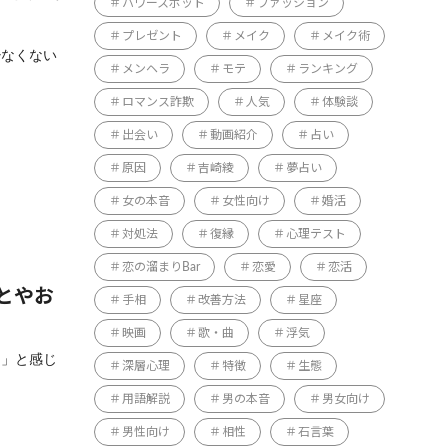
パワースポット
ファッション
プレゼント
メイク
メイク術
少なくない
メンヘラ
モテ
ランキング
ロマンス詐欺
人気
体験談
出会い
動画紹介
占い
原因
吉崎綾
夢占い
女の本音
女性向け
婚活
対処法
復縁
心理テスト
恋の溜まりBar
恋愛
恋活
とやお
手相
改善方法
星座
映画
歌・曲
浮気
た」と感じ
深層心理
特徴
生態
用語解説
男の本音
男女向け
男性向け
相性
石言葉