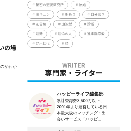
秘密の恋愛研究所
結婚
胸キュン
脈あり
自分磨き
花言葉
血液型
診断
運勢
運命の人
遠距離恋愛
野呂佳代
顔
いの場
るのかわか
専門家・ライター
ハッピーライフ編集部
累計登録数3,500万以上、
2001年より運営している日
本最大級のマッチング・出
会いサービス「ハッピ...