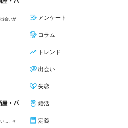
酒屋・バ
アンケート
な出会いが
コラム
トレンド
出会い
失恋
婚活
酒屋・バ
定義
ない…」そ