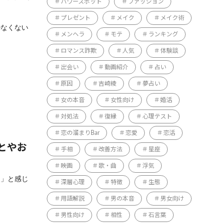
パワースポット
ファッション
プレゼント
メイク
メイク術
少なくない
メンヘラ
モテ
ランキング
ロマンス詐欺
人気
体験談
出会い
動画紹介
占い
原因
吉崎綾
夢占い
女の本音
女性向け
婚活
対処法
復縁
心理テスト
恋の溜まりBar
恋愛
恋活
とやお
手相
改善方法
星座
映画
歌・曲
浮気
た」と感じ
深層心理
特徴
生態
用語解説
男の本音
男女向け
男性向け
相性
石言葉