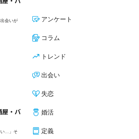
酒屋・バ
アンケート
な出会いが
コラム
トレンド
出会い
失恋
婚活
酒屋・バ
定義
ない…」そ