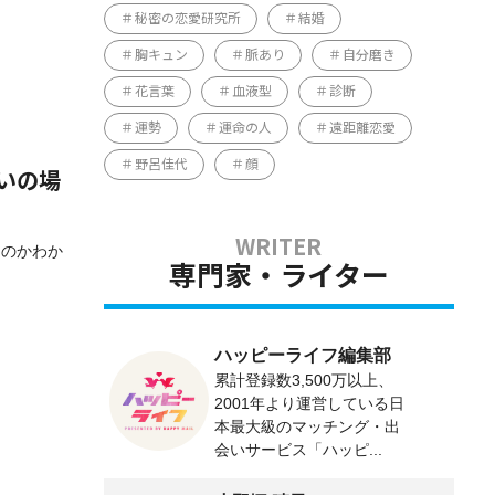
秘密の恋愛研究所
結婚
胸キュン
脈あり
自分磨き
花言葉
血液型
診断
運勢
運命の人
遠距離恋愛
野呂佳代
顔
いの場
るのかわか
専門家・ライター
ハッピーライフ編集部
累計登録数3,500万以上、
2001年より運営している日
本最大級のマッチング・出
会いサービス「ハッピ...