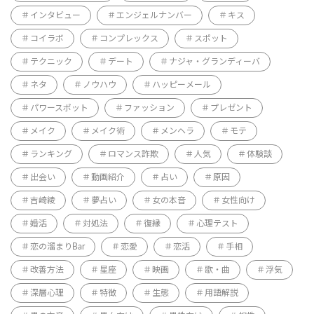
インタビュー
エンジェルナンバー
キス
コイラボ
コンプレックス
スポット
テクニック
デート
ナジャ・グランディーバ
ネタ
ノウハウ
ハッピーメール
パワースポット
ファッション
プレゼント
メイク
メイク術
メンヘラ
モテ
ランキング
ロマンス詐欺
人気
体験談
出会い
動画紹介
占い
原因
吉崎綾
夢占い
女の本音
女性向け
婚活
対処法
復縁
心理テスト
恋の溜まりBar
恋愛
恋活
手相
改善方法
星座
映画
歌・曲
浮気
深層心理
特徴
生態
用語解説