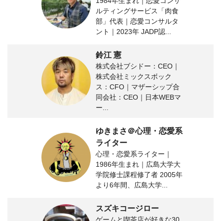
1984年生まれ｜恋愛コンサ
ルティングサービス「肉食
部」代表｜恋愛コンサルタ
ント｜2023年 JADP認...
鈴江 憲
株式会社ブシドー：CEO｜
株式会社ミックスボック
ス：CFO｜マザーシップ合
同会社：CEO｜日本WEBマ
ー...
ゆきまさ＠心理・恋愛系
ライター
心理・恋愛系ライター｜
1986年生まれ｜広島大学大
学院修士課程修了者 2005年
より6年間、広島大学...
スズキコージロー
ゲームと喫茶店が好きな30