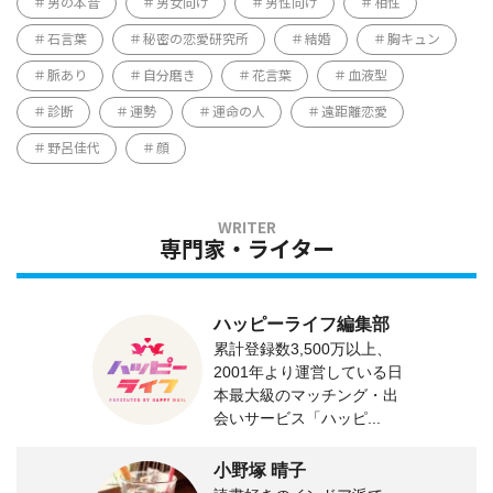
男の本音
男女向け
男性向け
相性
石言葉
秘密の恋愛研究所
結婚
胸キュン
脈あり
自分磨き
花言葉
血液型
診断
運勢
運命の人
遠距離恋愛
野呂佳代
顔
専門家・ライター
ハッピーライフ編集部
累計登録数3,500万以上、
2001年より運営している日
本最大級のマッチング・出
会いサービス「ハッピ...
小野塚 晴子