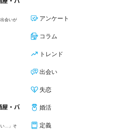
酒屋・バ
アンケート
な出会いが
コラム
トレンド
出会い
失恋
婚活
酒屋・バ
定義
ない…」そ