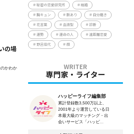
秘密の恋愛研究所
結婚
胸キュン
脈あり
自分磨き
花言葉
血液型
診断
運勢
運命の人
遠距離恋愛
野呂佳代
顔
いの場
るのかわか
専門家・ライター
ハッピーライフ編集部
累計登録数3,500万以上、
2001年より運営している日
本最大級のマッチング・出
会いサービス「ハッピ...