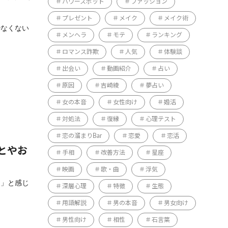
パワースポット
ファッション
プレゼント
メイク
メイク術
少なくない
メンヘラ
モテ
ランキング
ロマンス詐欺
人気
体験談
出会い
動画紹介
占い
原因
吉崎綾
夢占い
女の本音
女性向け
婚活
対処法
復縁
心理テスト
恋の溜まりBar
恋愛
恋活
とやお
手相
改善方法
星座
映画
歌・曲
浮気
た」と感じ
深層心理
特徴
生態
用語解説
男の本音
男女向け
男性向け
相性
石言葉