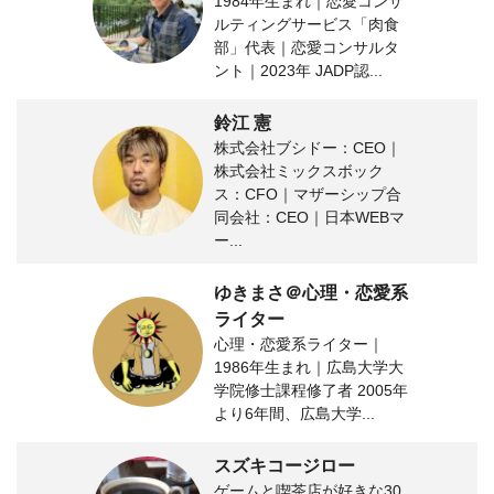
1984年生まれ｜恋愛コンサ
ルティングサービス「肉食
部」代表｜恋愛コンサルタ
ント｜2023年 JADP認...
鈴江 憲
株式会社ブシドー：CEO｜
株式会社ミックスボック
ス：CFO｜マザーシップ合
同会社：CEO｜日本WEBマ
ー...
ゆきまさ＠心理・恋愛系
ライター
心理・恋愛系ライター｜
1986年生まれ｜広島大学大
学院修士課程修了者 2005年
より6年間、広島大学...
スズキコージロー
ゲームと喫茶店が好きな30