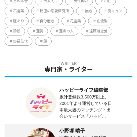
男の本音
男女向け
男性向け
相性
石言葉
秘密の恋愛研究所
結婚
胸キュン
脈あり
自分磨き
花言葉
血液型
診断
運勢
運命の人
遠距離恋愛
野呂佳代
顔
専門家・ライター
ハッピーライフ編集部
累計登録数3,500万以上、
2001年より運営している日
本最大級のマッチング・出
会いサービス「ハッピ...
小野塚 晴子