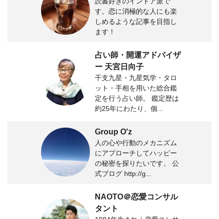
読書好きのインドア派で
す。恋に消極的な人にも楽
しめるような記事を目指し
ます！
占い師・開運アドバイザ
ー 天宮日向子
干支九星・九星気学・タロ
ット・手相を用いた総合鑑
定を行う占い師。 鑑定歴は
約25年にわたり、個...
Group O'z
人の心や行動のメカニズム
にアプローチしてハッピー
の秘密を探りたいです。 公
式ブログ http://g...
NAOTO＠恋愛コンサル
タント