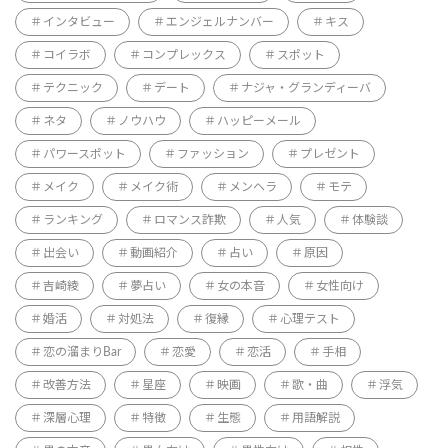
インタビュー
エンジェルナンバー
キス
コイラボ
コンプレックス
スポット
テクニック
デート
ナジャ・グランディーバ
ネタ
ノウハウ
ハッピーメール
パワースポット
ファッション
プレゼント
メイク
メイク術
メンヘラ
モテ
ランキング
ロマンス詐欺
人気
体験談
出会い
動画紹介
占い
原因
吉崎綾
夢占い
女の本音
女性向け
婚活
対処法
復縁
心理テスト
恋の溜まりBar
恋愛
恋活
手相
改善方法
星座
映画
歌・曲
浮気
深層心理
特徴
生態
用語解説