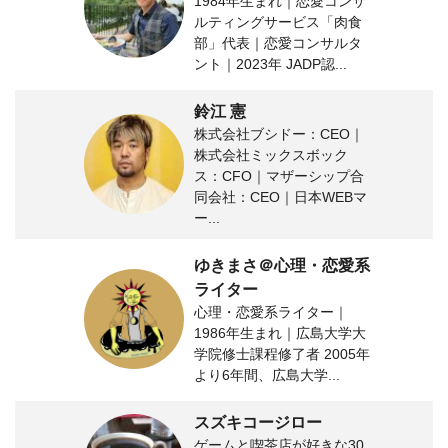
1984年生まれ｜恋愛コンサ
ルティングサービス「肉食
部」代表｜恋愛コンサルタ
ント｜2023年 JADP認...
鈴江 憲
株式会社ブシドー：CEO｜
株式会社ミックスボック
ス：CFO｜マザーシップ合
同会社：CEO｜日本WEBマ
ー...
ゆきまさ＠心理・恋愛系
ライター
心理・恋愛系ライター｜
1986年生まれ｜広島大学大
学院修士課程修了者 2005年
より6年間、広島大学...
スズキコージロー
ゲームと喫茶店が好きな30