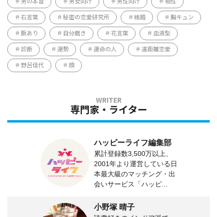
男の本音
男女向け
男性向け
相性
石言葉
秘密の恋愛研究所
結婚
胸キュン
脈あり
自分磨き
花言葉
血液型
診断
運勢
運命の人
遠距離恋愛
野呂佳代
顔
専門家・ライター
ハッピーライフ編集部
累計登録数3,500万以上、
2001年より運営している日
本最大級のマッチング・出
会いサービス「ハッピ...
小野塚 晴子