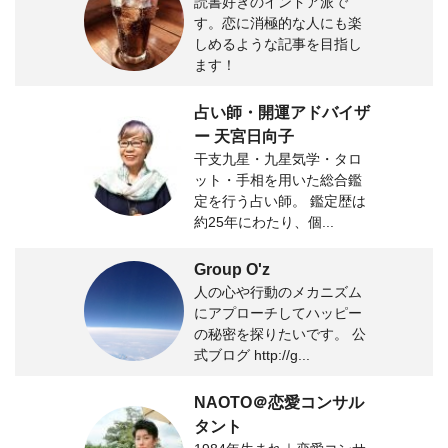
読書好きのインドア派で
す。恋に消極的な人にも楽
しめるような記事を目指し
ます！
占い師・開運アドバイザ
ー 天宮日向子
干支九星・九星気学・タロ
ット・手相を用いた総合鑑
定を行う占い師。 鑑定歴は
約25年にわたり、個...
Group O'z
人の心や行動のメカニズム
にアプローチしてハッピー
の秘密を探りたいです。 公
式ブログ http://g...
NAOTO＠恋愛コンサル
タント