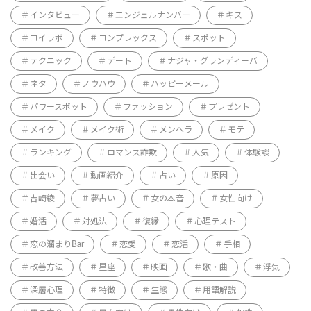
インタビュー
エンジェルナンバー
キス
コイラボ
コンプレックス
スポット
テクニック
デート
ナジャ・グランディーバ
ネタ
ノウハウ
ハッピーメール
パワースポット
ファッション
プレゼント
メイク
メイク術
メンヘラ
モテ
ランキング
ロマンス詐欺
人気
体験談
出会い
動画紹介
占い
原因
吉崎綾
夢占い
女の本音
女性向け
婚活
対処法
復縁
心理テスト
恋の溜まりBar
恋愛
恋活
手相
改善方法
星座
映画
歌・曲
浮気
深層心理
特徴
生態
用語解説