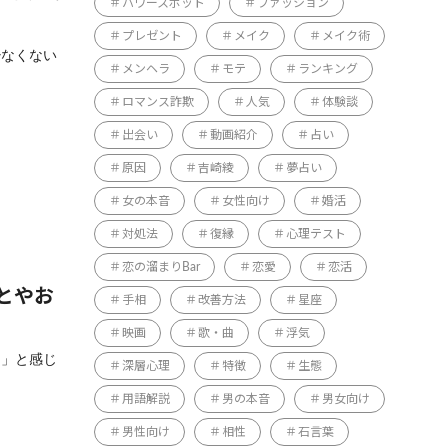
パワースポット
ファッション
プレゼント
メイク
メイク術
少なくない
メンヘラ
モテ
ランキング
ロマンス詐欺
人気
体験談
出会い
動画紹介
占い
原因
吉崎綾
夢占い
女の本音
女性向け
婚活
対処法
復縁
心理テスト
恋の溜まりBar
恋愛
恋活
とやお
手相
改善方法
星座
映画
歌・曲
浮気
た」と感じ
深層心理
特徴
生態
用語解説
男の本音
男女向け
男性向け
相性
石言葉