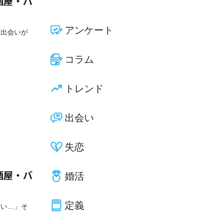
酒屋・バ
アンケート
な出会いが
コラム
トレンド
出会い
失恋
婚活
酒屋・バ
定義
ない…」そ