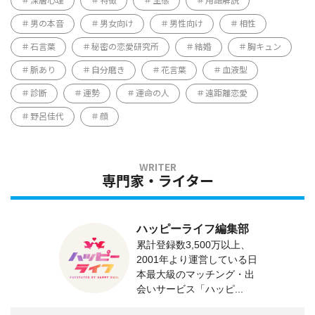
深層心理
特徴
生態
用語解説
男の本音
男女向け
男性向け
相性
石言葉
秘密の恋愛研究所
結婚
胸キュン
脈あり
自分磨き
花言葉
血液型
診断
運勢
運命の人
遠距離恋愛
野呂佳代
顔
専門家・ライター
ハッピーライフ編集部
累計登録数3,500万以上、
2001年より運営している日
本最大級のマッチング・出
会いサービス「ハッピ...