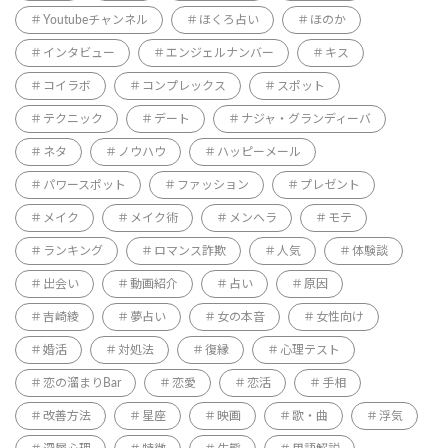
Youtubeチャンネル
ほくろ占い
ほのか
インタビュー
エンジェルナンバー
キス
コイラボ
コンプレックス
スポット
テクニック
デート
ナジャ・グランディーバ
ネタ
ノウハウ
ハッピーメール
パワースポット
ファッション
プレゼント
メイク
メイク術
メンヘラ
モテ
ランキング
ロマンス詐欺
人気
体験談
出会い
動画紹介
占い
原因
吉崎綾
夢占い
女の本音
女性向け
婚活
対処法
復縁
心理テスト
恋の溜まりBar
恋愛
恋活
手相
改善方法
星座
映画
歌・曲
浮気