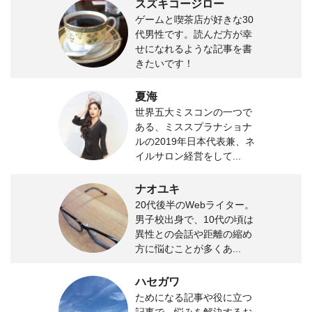
スズキコージロー
ゲームと喫茶店が好きな30
代男性です。読んだ方が幸
せになれるような記事を書
きたいです！
夏海
世界五大ミスコンの一つで
ある、ミススプラナショナ
ルの2019年日本代表兼、ネ
イルサロン経営をして...
ナオユキ
20代後半のWebライター。
男子校出身で、10代の頃は
異性との会話や距離の縮め
方に悩むことが多くあ...
ハセガワ
ためになる記事や役に立つ
記事で、悩みを解決するお