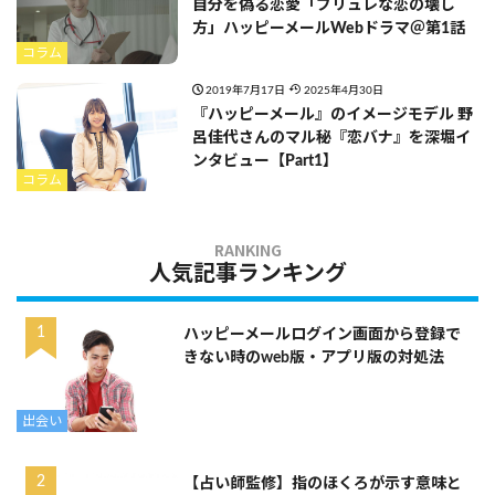
自分を偽る恋愛「ブリュレな恋の壊し
方」ハッピーメールWebドラマ＠第1話
コラム
2019年7月17日
2025年4月30日
『ハッピーメール』のイメージモデル 野
呂佳代さんのマル秘『恋バナ』を深堀イ
ンタビュー【Part1】
コラム
人気記事ランキング
ハッピーメールログイン画面から登録で
きない時のweb版・アプリ版の対処法
出会い
【占い師監修】指のほくろが示す意味と