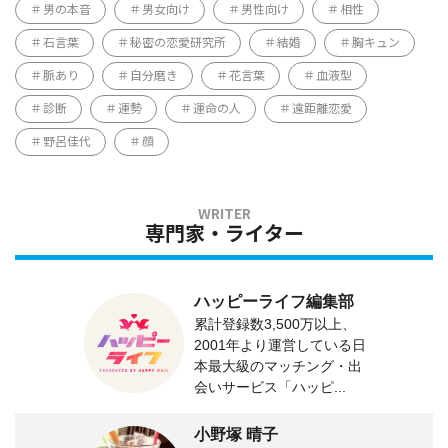
男の本音
男女向け
男性向け
相性
石言葉
秘密の恋愛研究所
結婚
胸キュン
脈あり
自分磨き
花言葉
血液型
診断
運勢
運命の人
遠距離恋愛
野呂佳代
顔
専門家・ライター
ハッピーライフ編集部
累計登録数3,500万以上、
2001年より運営している日
本最大級のマッチング・出
会いサービス「ハッピ...
小野塚 晴子