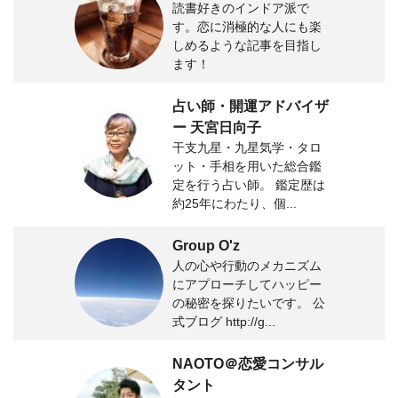
読書好きのインドア派で
す。恋に消極的な人にも楽
しめるような記事を目指し
ます！
占い師・開運アドバイザ
ー 天宮日向子
干支九星・九星気学・タロ
ット・手相を用いた総合鑑
定を行う占い師。 鑑定歴は
約25年にわたり、個...
Group O'z
人の心や行動のメカニズム
にアプローチしてハッピー
の秘密を探りたいです。 公
式ブログ http://g...
NAOTO＠恋愛コンサル
タント