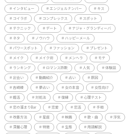
インタビュー
エンジェルナンバー
キス
コイラボ
コンプレックス
スポット
テクニック
デート
ナジャ・グランディーバ
ネタ
ノウハウ
ハッピーメール
パワースポット
ファッション
プレゼント
メイク
メイク術
メンヘラ
モテ
ランキング
ロマンス詐欺
人気
体験談
出会い
動画紹介
占い
原因
吉崎綾
夢占い
女の本音
女性向け
婚活
対処法
復縁
心理テスト
恋の溜まりBar
恋愛
恋活
手相
改善方法
星座
映画
歌・曲
浮気
深層心理
特徴
生態
用語解説