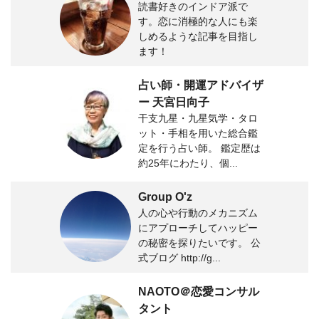
読書好きのインドア派で
す。恋に消極的な人にも楽
しめるような記事を目指し
ます！
占い師・開運アドバイザ
ー 天宮日向子
干支九星・九星気学・タロ
ット・手相を用いた総合鑑
定を行う占い師。 鑑定歴は
約25年にわたり、個...
Group O'z
人の心や行動のメカニズム
にアプローチしてハッピー
の秘密を探りたいです。 公
式ブログ http://g...
NAOTO＠恋愛コンサル
タント