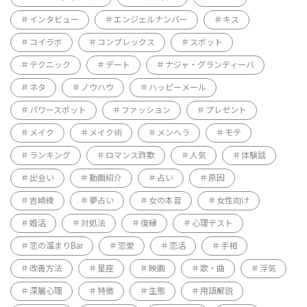
インタビュー
エンジェルナンバー
キス
コイラボ
コンプレックス
スポット
テクニック
デート
ナジャ・グランディーバ
ネタ
ノウハウ
ハッピーメール
パワースポット
ファッション
プレゼント
メイク
メイク術
メンヘラ
モテ
ランキング
ロマンス詐欺
人気
体験談
出会い
動画紹介
占い
原因
吉崎綾
夢占い
女の本音
女性向け
婚活
対処法
復縁
心理テスト
恋の溜まりBar
恋愛
恋活
手相
改善方法
星座
映画
歌・曲
浮気
深層心理
特徴
生態
用語解説