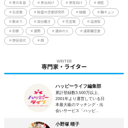
男の本音
男女向け
男性向け
相性
石言葉
秘密の恋愛研究所
結婚
胸キュン
脈あり
自分磨き
花言葉
血液型
診断
運勢
運命の人
遠距離恋愛
野呂佳代
顔
専門家・ライター
ハッピーライフ編集部
累計登録数3,500万以上、
2001年より運営している日
本最大級のマッチング・出
会いサービス「ハッピ...
小野塚 晴子