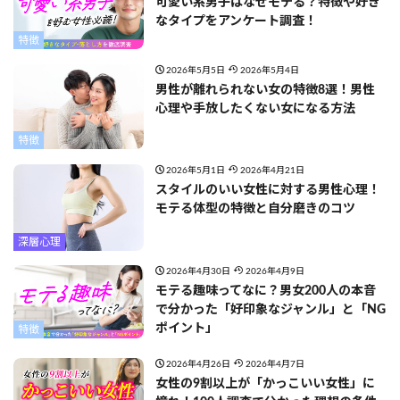
可愛い系男子はなぜモテる？特徴や好き
なタイプをアンケート調査！
特徴
2026年5月5日
2026年5月4日
男性が離れられない女の特徴8選！男性
心理や手放したくない女になる方法
特徴
2026年5月1日
2026年4月21日
スタイルのいい女性に対する男性心理！
モテる体型の特徴と自分磨きのコツ
深層心理
2026年4月30日
2026年4月9日
モテる趣味ってなに？男女200人の本音
で分かった「好印象なジャンル」と「NG
ポイント」
特徴
2026年4月26日
2026年4月7日
女性の9割以上が「かっこいい女性」に