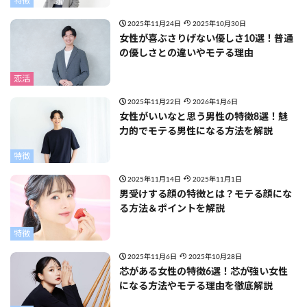
特徴
2025年11月24日
2025年10月30日
女性が喜ぶさりげない優しさ10選！普通
の優しさとの違いやモテる理由
恋活
2025年11月22日
2026年1月6日
女性がいいなと思う男性の特徴8選！魅
力的でモテる男性になる方法を解説
特徴
2025年11月14日
2025年11月1日
男受けする顔の特徴とは？モテる顔にな
る方法＆ポイントを解説
特徴
2025年11月6日
2025年10月28日
芯がある女性の特徴6選！芯が強い女性
になる方法やモテる理由を徹底解説