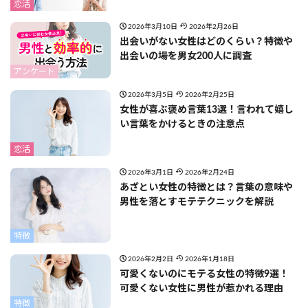
恋活
2026年3月10日
2026年2月26日
出会いがない女性はどのくらい？特徴や
出会いの場を男女200人に調査
アンケート
2026年3月5日
2026年2月25日
女性が喜ぶ褒め言葉13選！言われて嬉し
い言葉をかけるときの注意点
恋活
2026年3月1日
2026年2月24日
あざとい女性の特徴とは？言葉の意味や
男性を落とすモテテクニックを解説
特徴
2026年2月2日
2026年1月18日
可愛くないのにモテる女性の特徴9選！
可愛くない女性に男性が惹かれる理由
特徴