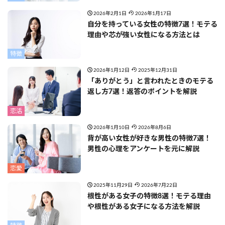
2026年2月1日
2026年1月17日
自分を持っている女性の特徴7選！モテる
理由や芯が強い女性になる方法とは
特徴
2026年1月12日
2025年12月31日
「ありがとう」と言われたときのモテる
返し方7選！返答のポイントを解説
恋活
2026年1月10日
2026年8月6日
背が高い女性が好きな男性の特徴7選！
男性の心理をアンケートを元に解説
恋愛
2025年11月29日
2026年7月22日
根性がある女子の特徴8選！モテる理由
や根性がある女子になる方法を解説