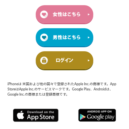
iPhoneは 米国および他の国々で登録されたApple Inc.の商標です。App
StoreはApple Inc.のサービスマークです。Google Play、Androidは、
Google Inc.の商標または登録商標です。