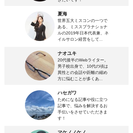
夏海
世界五大ミスコンの一つで
ある、ミススプラナショナ
ルの2019年日本代表兼、ネ
イルサロン経営をして...
ナオユキ
20代後半のWebライター。
男子校出身で、10代の頃は
異性との会話や距離の縮め
方に悩むことが多くあ...
ハセガワ
ためになる記事や役に立つ
記事で、悩みを解決するお
手伝いをさせていただきま
す！
マケノノケノ