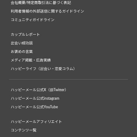
会社概要/特定商取引法に基づく表記
利用者情報の外部送信に関するガイドライン
コミュニティガイドライン
カップルレポート
出会い成功談
お褒めの言葉
メディア掲載・広告実績
ハッピーライフ（出会い・恋愛コラム）
ハッピーメール公式X（旧Twitter）
ハッピーメール公式instagram
ハッピーメール公式YouTube
ハッピーメールアフィリエイト
コンテンツ一覧