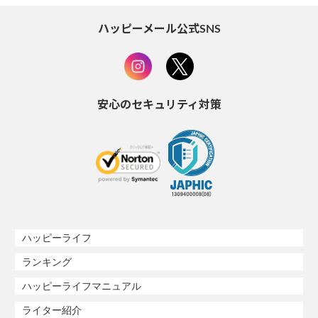
ハッピーメール公式SNS
安心のセキュリティ対策
ハッピーライフ
ランキング
ハッピーライフマニュアル
ライター紹介