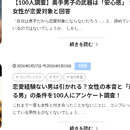
【100人調査】奥手男子の武器は「安心感」
女性が恋愛対象と回答
「自分は奥手だから恋愛対象にならないだろう…」と、諦めて
いるのではないでしょうか。 しかし…
続きを読む
特徴
2026年5月27日
2026年5月14日
コンプレックス
モテ
女の本音
恋愛経験ない男は引かれる？女性の本音と「
る男」の条件を100人にアンケート調査！
これまで一度も女性と付き合ったことがないことに、コンプレ
じている男性も少なくないでしょう。…
続きを読む