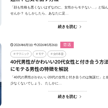
「顔も性格も悪くないはずなのに、女性からモテない…」と悩
せんか？ もしかしたら、あなたに足…
続きを読む
恋活
2026年6月1日
2026年5月26日
テクニック
モテ
女の本音
40代男性がかわいい20代女性と付き合う方
にモテる男性の特徴を解説
「40代の男性がかわいい20代の女性と付き合うのは無謀だ」と
少なくないでしょう。 たしかに…
続きを読む