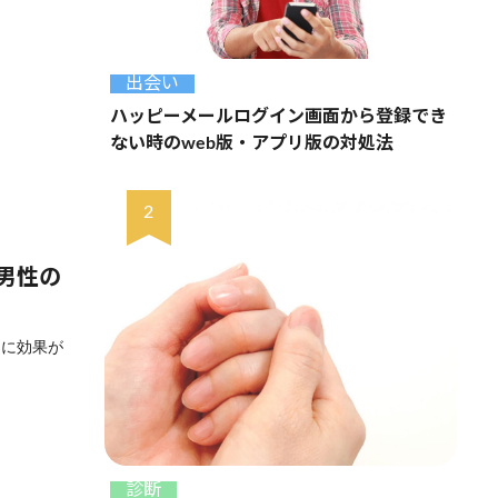
出会い
ハッピーメールログイン画面から登録でき
ない時のweb版・アプリ版の対処法
男性の
当に効果が
診断