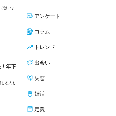
んではいま
アンケート
コラム
トレンド
出会い
法！年下
失恋
感じる人も
婚活
定義