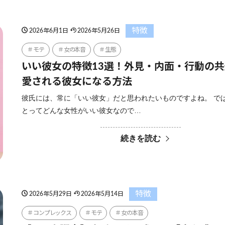
特徴
2026年6月1日
2026年5月26日
モテ
女の本音
生態
いい彼女の特徴13選！外見・内面・行動の
愛される彼女になる方法
彼氏には、常に「いい彼女」だと思われたいものですよね。 で
とってどんな女性がいい彼女なので…
続きを読む
特徴
2026年5月29日
2026年5月14日
コンプレックス
モテ
女の本音