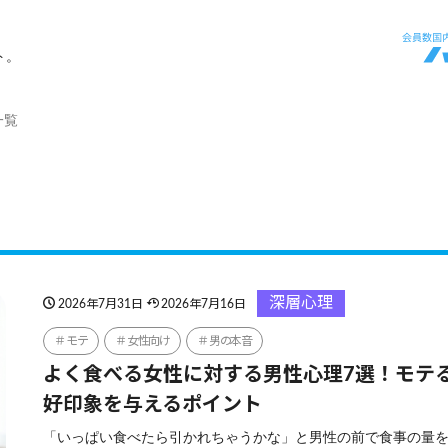
ト。
一覧
深層心理
2026年7月31日
2026年7月16日
モテ
女性向け
男の本音
よく食べる女性に対する男性心理7選！モテ
好印象を与えるポイント
「いっぱい食べたら引かれちゃうかな」と男性の前で食事の量