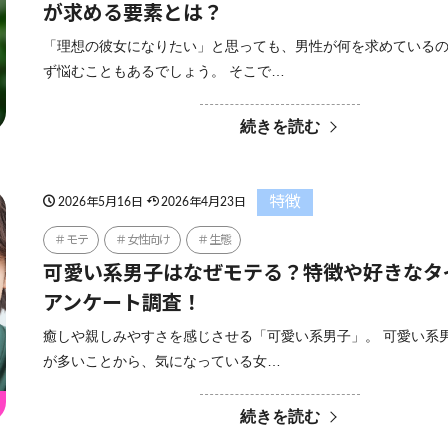
が求める要素とは？
「理想の彼女になりたい」と思っても、男性が何を求めている
ず悩むこともあるでしょう。 そこで…
続きを読む
特徴
2026年5月16日
2026年4月23日
モテ
女性向け
生態
可愛い系男子はなぜモテる？特徴や好きなタ
アンケート調査！
癒しや親しみやすさを感じさせる「可愛い系男子」。 可愛い系
が多いことから、気になっている女…
続きを読む