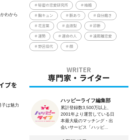
秘密の恋愛研究所
結婚
のかわから
胸キュン
脈あり
自分磨き
花言葉
血液型
診断
運勢
運命の人
遠距離恋愛
野呂佳代
顔
専門家・ライター
イプを
ハッピーライフ編集部
男子は魅力
累計登録数3,500万以上、
2001年より運営している日
本最大級のマッチング・出
会いサービス「ハッピ...