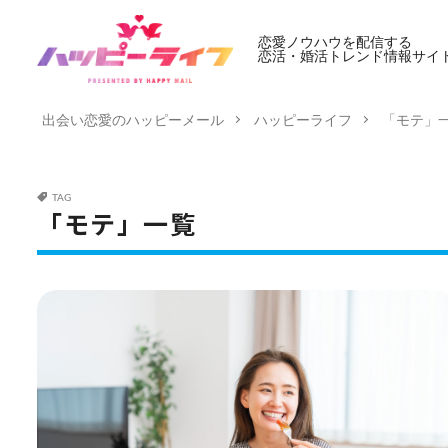
恋愛ノウハウを配信する
恋活・婚活トレンド情報サイ
出会い恋愛のハッピーメール
ハッピーライフ
「モテ」
TAG
「モテ」一覧