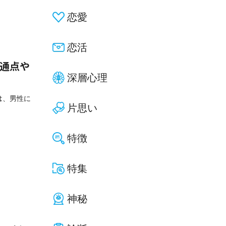
恋愛
恋活
共通点や
深層心理
は、男性に
片思い
特徴
特集
神秘