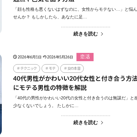
「顔も性格も悪くないはずなのに、女性からモテない…」と悩
せんか？ もしかしたら、あなたに足…
続きを読む
恋活
2026年6月1日
2026年5月26日
テクニック
モテ
女の本音
40代男性がかわいい20代女性と付き合う方
にモテる男性の特徴を解説
「40代の男性がかわいい20代の女性と付き合うのは無謀だ」と
少なくないでしょう。 たしかに…
続きを読む