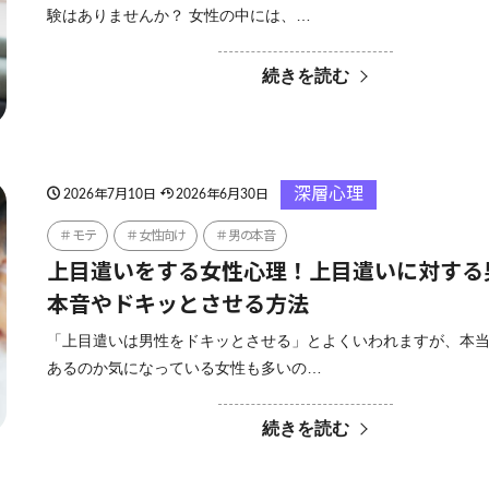
験はありませんか？ 女性の中には、…
続きを読む
深層心理
2026年7月10日
2026年6月30日
モテ
女性向け
男の本音
上目遣いをする女性心理！上目遣いに対する
本音やドキッとさせる方法
「上目遣いは男性をドキッとさせる」とよくいわれますが、本
あるのか気になっている女性も多いの…
続きを読む