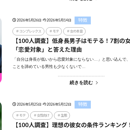
特徴
2026年5月26日
2026年5月14日
コンプレックス
モテ
女の本音
【100人調査】低身長男子はモテる！7割の
「恋愛対象」と答えた理由
「自分は身長が低いから恋愛対象にならない…」と思い込んで
ことを諦めている男性も少なくないで…
続きを読む
特徴
2026年5月25日
2026年5月12日
モテ
女性向け
生態
【100人調査】理想の彼女の条件ランキング