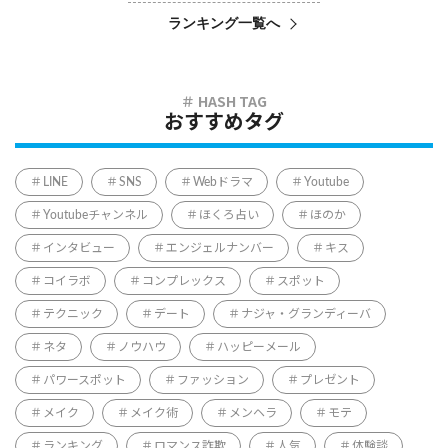
ランキング一覧へ
おすすめタグ
LINE
SNS
Webドラマ
Youtube
Youtubeチャンネル
ほくろ占い
ほのか
インタビュー
エンジェルナンバー
キス
コイラボ
コンプレックス
スポット
テクニック
デート
ナジャ・グランディーバ
ネタ
ノウハウ
ハッピーメール
パワースポット
ファッション
プレゼント
メイク
メイク術
メンヘラ
モテ
ランキング
ロマンス詐欺
人気
体験談