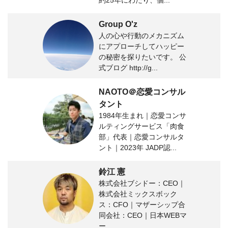
約25年にわたり、個...
Group O'z
人の心や行動のメカニズム
にアプローチしてハッピー
の秘密を探りたいです。 公
式ブログ http://g...
NAOTO＠恋愛コンサル
タント
1984年生まれ｜恋愛コンサ
ルティングサービス「肉食
部」代表｜恋愛コンサルタ
ント｜2023年 JADP認...
鈴江 憲
株式会社ブシドー：CEO｜
株式会社ミックスボック
ス：CFO｜マザーシップ合
同会社：CEO｜日本WEBマ
ー...