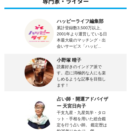
専門家・ライター
ハッピーライフ編集部
累計登録数3,500万以上、
2001年より運営している日
本最大級のマッチング・出
会いサービス「ハッピ...
小野塚 晴子
読書好きのインドア派で
す。恋に消極的な人にも楽
しめるような記事を目指し
ます！
占い師・開運アドバイザ
ー 天宮日向子
干支九星・九星気学・タロ
ット・手相を用いた総合鑑
定を行う占い師。 鑑定歴は