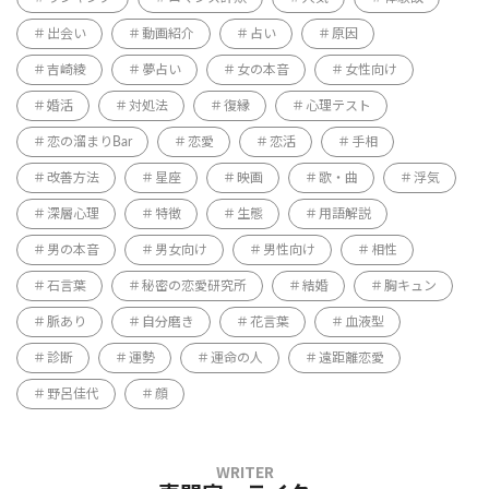
出会い
動画紹介
占い
原因
吉崎綾
夢占い
女の本音
女性向け
婚活
対処法
復縁
心理テスト
恋の溜まりBar
恋愛
恋活
手相
改善方法
星座
映画
歌・曲
浮気
深層心理
特徴
生態
用語解説
男の本音
男女向け
男性向け
相性
石言葉
秘密の恋愛研究所
結婚
胸キュン
脈あり
自分磨き
花言葉
血液型
診断
運勢
運命の人
遠距離恋愛
野呂佳代
顔