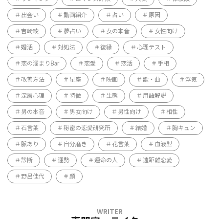
出会い
動画紹介
占い
原因
吉崎綾
夢占い
女の本音
女性向け
婚活
対処法
復縁
心理テスト
恋の溜まりBar
恋愛
恋活
手相
改善方法
星座
映画
歌・曲
浮気
深層心理
特徴
生態
用語解説
男の本音
男女向け
男性向け
相性
石言葉
秘密の恋愛研究所
結婚
胸キュン
脈あり
自分磨き
花言葉
血液型
診断
運勢
運命の人
遠距離恋愛
野呂佳代
顔