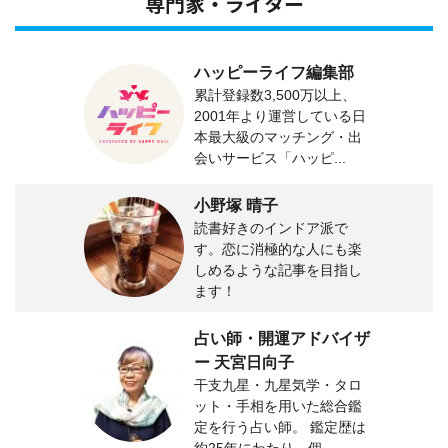
専門家・ライター
ハッピーライフ編集部
累計登録数3,500万以上、
2001年より運営している日
本最大級のマッチング・出
会いサービス「ハッピ...
小野塚 晴子
読書好きのインドア派で
す。恋に消極的な人にも楽
しめるような記事を目指し
ます！
占い師・開運アドバイザ
ー 天宮日向子
干支九星・九星気学・タロ
ット・手相を用いた総合鑑
定を行う占い師。 鑑定歴は