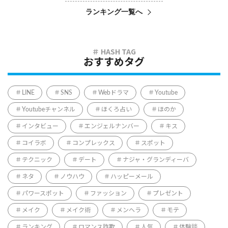
ランキング一覧へ
おすすめタグ
LINE
SNS
Webドラマ
Youtube
Youtubeチャンネル
ほくろ占い
ほのか
インタビュー
エンジェルナンバー
キス
コイラボ
コンプレックス
スポット
テクニック
デート
ナジャ・グランディーバ
ネタ
ノウハウ
ハッピーメール
パワースポット
ファッション
プレゼント
メイク
メイク術
メンヘラ
モテ
ランキング
ロマンス詐欺
人気
体験談