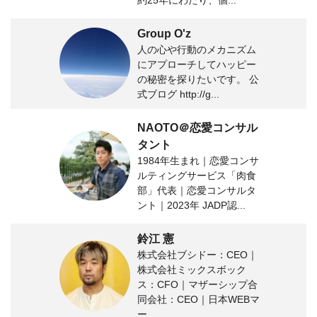
約25年にわたり、個...
Group O'z
人の心や行動のメカニズム
にアプローチしてハッピー
の秘密を探りたいです。 公
式ブログ http://g...
NAOTO＠恋愛コンサル
タント
1984年生まれ｜恋愛コンサ
ルティングサービス「肉食
部」代表｜恋愛コンサルタ
ント｜2023年 JADP認...
鈴江 憲
株式会社ブシドー：CEO｜
株式会社ミックスボック
ス：CFO｜マザーシップ合
同会社：CEO｜日本WEBマ
ー...