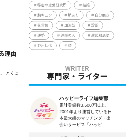
秘密の恋愛研究所
結婚
胸キュン
脈あり
自分磨き
花言葉
血液型
診断
運勢
運命の人
遠距離恋愛
野呂佳代
顔
る理由
。 とくに
専門家・ライター
ハッピーライフ編集部
累計登録数3,500万以上、
2001年より運営している日
本最大級のマッチング・出
会いサービス「ハッピ...