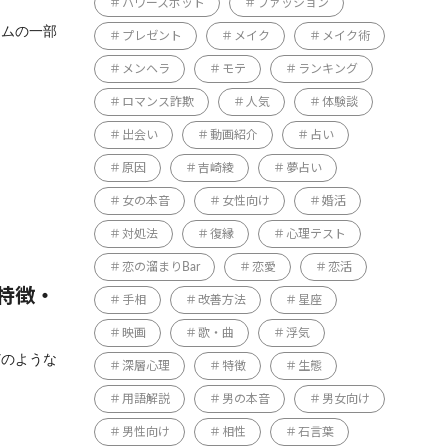
パワースポット
ファッション
テムの一部
プレゼント
メイク
メイク術
メンヘラ
モテ
ランキング
ロマンス詐欺
人気
体験談
出会い
動画紹介
占い
原因
吉崎綾
夢占い
女の本音
女性向け
婚活
対処法
復縁
心理テスト
恋の溜まりBar
恋愛
恋活
特徴・
手相
改善方法
星座
映画
歌・曲
浮気
どのような
深層心理
特徴
生態
用語解説
男の本音
男女向け
男性向け
相性
石言葉