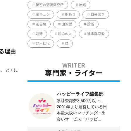
秘密の恋愛研究所
結婚
胸キュン
脈あり
自分磨き
花言葉
血液型
診断
運勢
運命の人
遠距離恋愛
野呂佳代
顔
る理由
。 とくに
専門家・ライター
ハッピーライフ編集部
累計登録数3,500万以上、
2001年より運営している日
本最大級のマッチング・出
会いサービス「ハッピ...