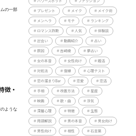
パワースポット
ファッション
テムの一部
プレゼント
メイク
メイク術
メンヘラ
モテ
ランキング
ロマンス詐欺
人気
体験談
出会い
動画紹介
占い
原因
吉崎綾
夢占い
女の本音
女性向け
婚活
対処法
復縁
心理テスト
恋の溜まりBar
恋愛
恋活
特徴・
手相
改善方法
星座
映画
歌・曲
浮気
どのような
深層心理
特徴
生態
用語解説
男の本音
男女向け
男性向け
相性
石言葉