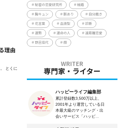
秘密の恋愛研究所
結婚
胸キュン
脈あり
自分磨き
花言葉
血液型
診断
運勢
運命の人
遠距離恋愛
野呂佳代
顔
る理由
。 とくに
専門家・ライター
ハッピーライフ編集部
累計登録数3,500万以上、
2001年より運営している日
本最大級のマッチング・出
会いサービス「ハッピ...