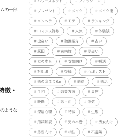
パワースポット
ファッション
テムの一部
プレゼント
メイク
メイク術
メンヘラ
モテ
ランキング
ロマンス詐欺
人気
体験談
出会い
動画紹介
占い
原因
吉崎綾
夢占い
女の本音
女性向け
婚活
対処法
復縁
心理テスト
恋の溜まりBar
恋愛
恋活
特徴・
手相
改善方法
星座
映画
歌・曲
浮気
どのような
深層心理
特徴
生態
用語解説
男の本音
男女向け
男性向け
相性
石言葉