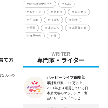
秘密の恋愛研究所
結婚
胸キュン
脈あり
自分磨き
花言葉
血液型
診断
運勢
運命の人
遠距離恋愛
野呂佳代
顔
専門家・ライター
育て方
切な人への
ハッピーライフ編集部
累計登録数3,500万以上、
2001年より運営している日
本最大級のマッチング・出
会いサービス「ハッピ...