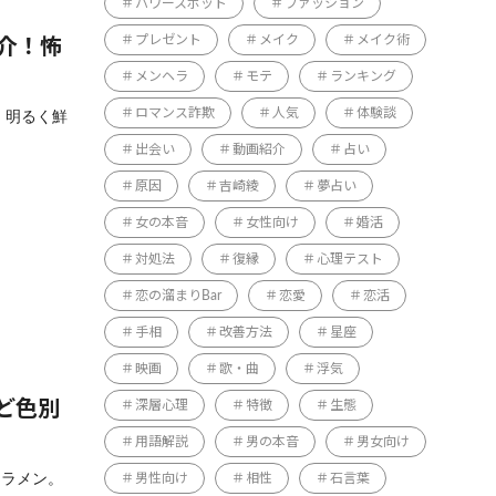
パワースポット
ファッション
プレゼント
メイク
メイク術
介！怖
メンヘラ
モテ
ランキング
ロマンス詐欺
人気
体験談
 明るく鮮
出会い
動画紹介
占い
原因
吉崎綾
夢占い
女の本音
女性向け
婚活
対処法
復縁
心理テスト
恋の溜まりBar
恋愛
恋活
手相
改善方法
星座
映画
歌・曲
浮気
ど色別
深層心理
特徴
生態
用語解説
男の本音
男女向け
クラメン。
男性向け
相性
石言葉