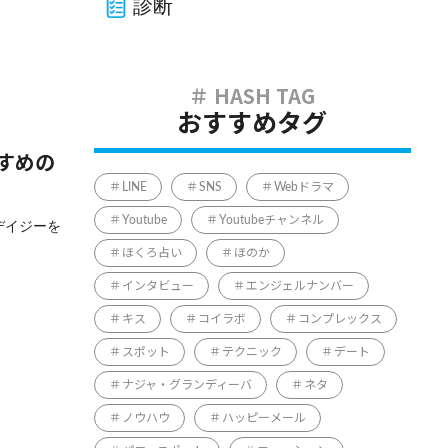
診断
おすすめタグ
すめの
LINE
SNS
Webドラマ
Youtube
Youtubeチャンネル
デイジーを
ほくろ占い
ほのか
インタビュー
エンジェルナンバー
キス
コイラボ
コンプレックス
スポット
テクニック
デート
ナジャ・グランディーバ
ネタ
ノウハウ
ハッピーメール