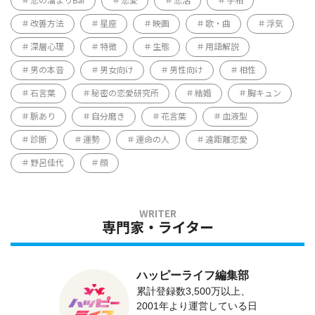
恋の溜まりBar
恋愛
恋活
手相
改善方法
星座
映画
歌・曲
浮気
深層心理
特徴
生態
用語解説
男の本音
男女向け
男性向け
相性
石言葉
秘密の恋愛研究所
結婚
胸キュン
脈あり
自分磨き
花言葉
血液型
診断
運勢
運命の人
遠距離恋愛
野呂佳代
顔
専門家・ライター
ハッピーライフ編集部
累計登録数3,500万以上、
2001年より運営している日