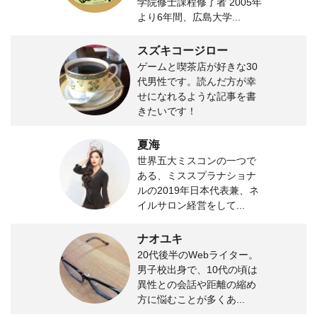
学院修士課程修了者 2005年
より6年間、広島大学...
スズキコージロー
ゲームと喫茶店が好きな30
代男性です。読んだ方が幸
せになれるような記事を書
きたいです！
夏海
世界五大ミスコンの一つで
ある、ミススプラナショナ
ルの2019年日本代表兼、ネ
イルサロン経営をして...
ナオユキ
20代後半のWebライター。
男子校出身で、10代の頃は
異性との会話や距離の縮め
方に悩むことが多くあ...