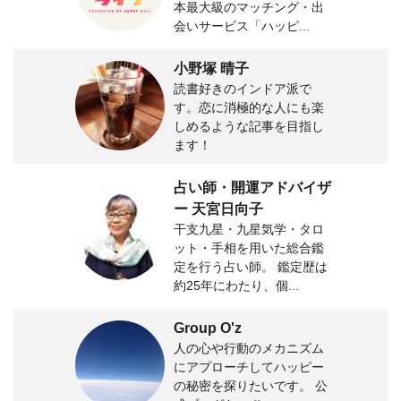
本最大級のマッチング・出
会いサービス「ハッピ...
小野塚 晴子
読書好きのインドア派で
す。恋に消極的な人にも楽
しめるような記事を目指し
ます！
占い師・開運アドバイザ
ー 天宮日向子
干支九星・九星気学・タロ
ット・手相を用いた総合鑑
定を行う占い師。 鑑定歴は
約25年にわたり、個...
Group O'z
人の心や行動のメカニズム
にアプローチしてハッピー
の秘密を探りたいです。 公