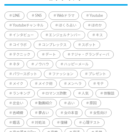
LINE
SNS
Webドラマ
Youtube
Youtubeチャンネル
ほくろ占い
ほのか
インタビュー
エンジェルナンバー
キス
コイラボ
コンプレックス
スポット
テクニック
デート
ナジャ・グランディーバ
ネタ
ノウハウ
ハッピーメール
パワースポット
ファッション
プレゼント
メイク
メイク術
メンヘラ
モテ
ランキング
ロマンス詐欺
人気
体験談
出会い
動画紹介
占い
原因
吉崎綾
夢占い
女の本音
女性向け
婚活
対処法
復縁
心理テスト