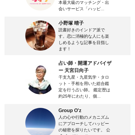
本最大級のマッチング・出
会いサービス「ハッピ...
小野塚 晴子
読書好きのインドア派で
す。恋に消極的な人にも楽
しめるような記事を目指し
ます！
占い師・開運アドバイザ
ー 天宮日向子
干支九星・九星気学・タロ
ット・手相を用いた総合鑑
定を行う占い師。 鑑定歴は
約25年にわたり、個...
Group O'z
人の心や行動のメカニズム
にアプローチしてハッピー
の秘密を探りたいです。 公