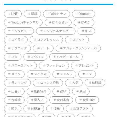
LINE
SNS
Webドラマ
Youtube
Youtubeチャンネル
ほくろ占い
ほのか
インタビュー
エンジェルナンバー
キス
コイラボ
コンプレックス
スポット
テクニック
デート
ナジャ・グランディーバ
ネタ
ノウハウ
ハッピーメール
パワースポット
ファッション
プレゼント
メイク
メイク術
メンヘラ
モテ
ランキング
ロマンス詐欺
人気
体験談
出会い
動画紹介
占い
原因
吉崎綾
夢占い
女の本音
女性向け
婚活
対処法
復縁
心理テスト