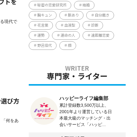
フトを
秘密の恋愛研究所
結婚
胸キュン
脈あり
自分磨き
いる現代で
花言葉
血液型
診断
運勢
運命の人
遠距離恋愛
野呂佳代
顔
専門家・ライター
ハッピーライフ編集部
や選び方
累計登録数3,500万以上、
2001年より運営している日
本最大級のマッチング・出
、「何をあ
会いサービス「ハッピ...