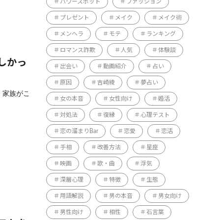
パワースポット
ファッション
プレゼント
メイク
メイク術
メンヘラ
モテ
ランキング
ロマンス詐欺
人気
体験談
しかっ
出会い
動画紹介
占い
原因
吉崎綾
夢占い
 家族がこ
女の本音
女性向け
婚活
対処法
復縁
心理テスト
恋の溜まりBar
恋愛
恋活
手相
改善方法
星座
映画
歌・曲
浮気
深層心理
特徴
生態
用語解説
男の本音
男女向け
男性向け
相性
石言葉