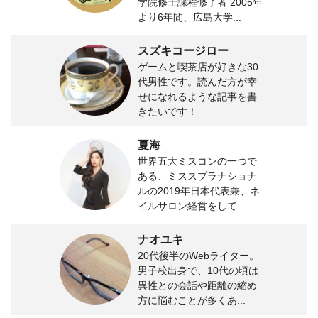
学院修士課程修了者 2005年
より6年間、広島大学...
スズキコージロー
ゲームと喫茶店が好きな30
代男性です。読んだ方が幸
せになれるような記事を書
きたいです！
夏海
世界五大ミスコンの一つで
ある、ミススプラナショナ
ルの2019年日本代表兼、ネ
イルサロン経営をして...
ナオユキ
20代後半のWebライター。
男子校出身で、10代の頃は
異性との会話や距離の縮め
方に悩むことが多くあ...