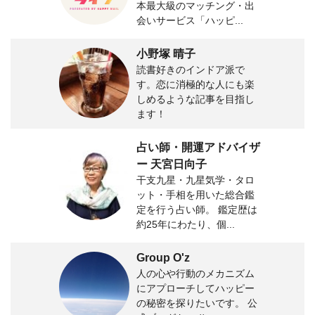
本最大級のマッチング・出
会いサービス「ハッピ...
小野塚 晴子
読書好きのインドア派で
す。恋に消極的な人にも楽
しめるような記事を目指し
ます！
占い師・開運アドバイザ
ー 天宮日向子
干支九星・九星気学・タロ
ット・手相を用いた総合鑑
定を行う占い師。 鑑定歴は
約25年にわたり、個...
Group O'z
人の心や行動のメカニズム
にアプローチしてハッピー
の秘密を探りたいです。 公