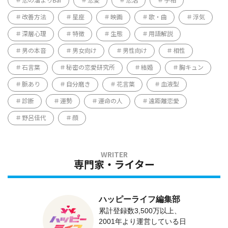
恋の溜まりBar
恋愛
恋活
手相
改善方法
星座
映画
歌・曲
浮気
深層心理
特徴
生態
用語解説
男の本音
男女向け
男性向け
相性
石言葉
秘密の恋愛研究所
結婚
胸キュン
脈あり
自分磨き
花言葉
血液型
診断
運勢
運命の人
遠距離恋愛
野呂佳代
顔
専門家・ライター
ハッピーライフ編集部
累計登録数3,500万以上、
2001年より運営している日