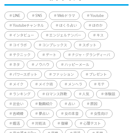
LINE
SNS
Webドラマ
Youtube
Youtubeチャンネル
ほくろ占い
ほのか
インタビュー
エンジェルナンバー
キス
コイラボ
コンプレックス
スポット
テクニック
デート
ナジャ・グランディーバ
ネタ
ノウハウ
ハッピーメール
パワースポット
ファッション
プレゼント
メイク
メイク術
メンヘラ
モテ
ランキング
ロマンス詐欺
人気
体験談
出会い
動画紹介
占い
原因
吉崎綾
夢占い
女の本音
女性向け
婚活
対処法
復縁
心理テスト