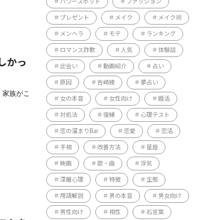
パワースポット
ファッション
プレゼント
メイク
メイク術
メンヘラ
モテ
ランキング
ロマンス詐欺
人気
体験談
しかっ
出会い
動画紹介
占い
原因
吉崎綾
夢占い
 家族がこ
女の本音
女性向け
婚活
対処法
復縁
心理テスト
恋の溜まりBar
恋愛
恋活
手相
改善方法
星座
映画
歌・曲
浮気
深層心理
特徴
生態
用語解説
男の本音
男女向け
男性向け
相性
石言葉