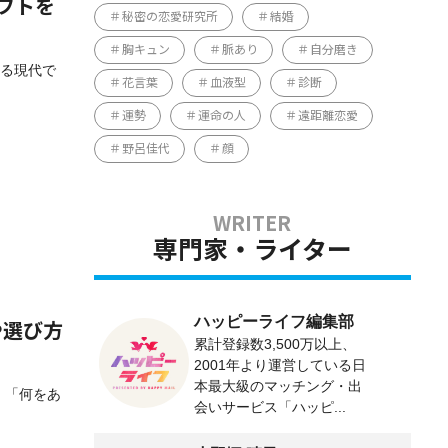
フトを
秘密の恋愛研究所
結婚
胸キュン
脈あり
自分磨き
いる現代で
花言葉
血液型
診断
運勢
運命の人
遠距離恋愛
野呂佳代
顔
専門家・ライター
ハッピーライフ編集部
や選び方
累計登録数3,500万以上、
2001年より運営している日
本最大級のマッチング・出
、「何をあ
会いサービス「ハッピ...