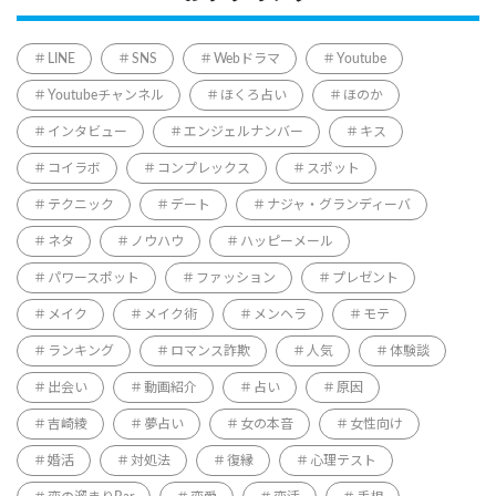
LINE
SNS
Webドラマ
Youtube
Youtubeチャンネル
ほくろ占い
ほのか
インタビュー
エンジェルナンバー
キス
コイラボ
コンプレックス
スポット
テクニック
デート
ナジャ・グランディーバ
ネタ
ノウハウ
ハッピーメール
パワースポット
ファッション
プレゼント
メイク
メイク術
メンヘラ
モテ
ランキング
ロマンス詐欺
人気
体験談
出会い
動画紹介
占い
原因
吉崎綾
夢占い
女の本音
女性向け
婚活
対処法
復縁
心理テスト