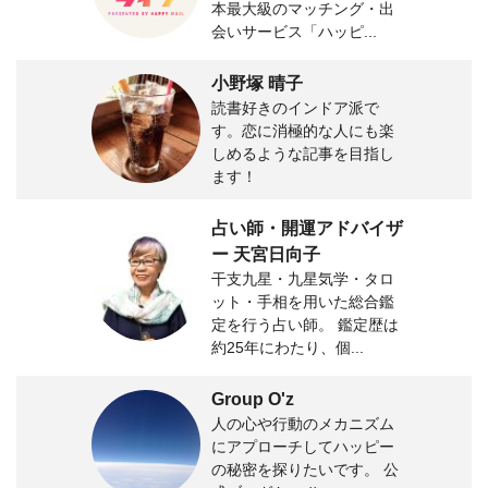
本最大級のマッチング・出
会いサービス「ハッピ...
小野塚 晴子
読書好きのインドア派で
す。恋に消極的な人にも楽
しめるような記事を目指し
ます！
占い師・開運アドバイザ
ー 天宮日向子
干支九星・九星気学・タロ
ット・手相を用いた総合鑑
定を行う占い師。 鑑定歴は
約25年にわたり、個...
Group O'z
人の心や行動のメカニズム
にアプローチしてハッピー
の秘密を探りたいです。 公