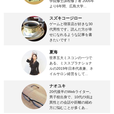
学院修士課程修了者 2005年
より6年間、広島大学...
スズキコージロー
ゲームと喫茶店が好きな30
代男性です。読んだ方が幸
せになれるような記事を書
きたいです！
夏海
世界五大ミスコンの一つで
ある、ミススプラナショナ
ルの2019年日本代表兼、ネ
イルサロン経営をして...
ナオユキ
20代後半のWebライター。
男子校出身で、10代の頃は
異性との会話や距離の縮め
方に悩むことが多くあ...