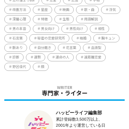
恋の溜まりBar
恋愛
恋活
手相
改善方法
星座
映画
歌・曲
浮気
深層心理
特徴
生態
用語解説
男の本音
男女向け
男性向け
相性
石言葉
秘密の恋愛研究所
結婚
胸キュン
脈あり
自分磨き
花言葉
血液型
診断
運勢
運命の人
遠距離恋愛
野呂佳代
顔
専門家・ライター
ハッピーライフ編集部
累計登録数3,500万以上、
2001年より運営している日