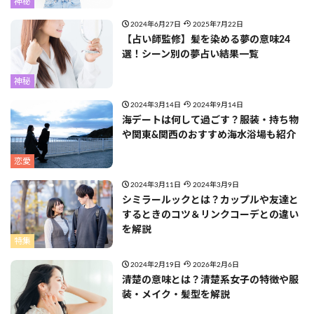
神秘
2024年6月27日
2025年7月22日
【占い師監修】髪を染める夢の意味24
選！シーン別の夢占い結果一覧
神秘
2024年3月14日
2024年9月14日
海デートは何して過ごす？服装・持ち物
や関東&関西のおすすめ海水浴場も紹介
恋愛
2024年3月11日
2024年3月9日
シミラールックとは？カップルや友達と
するときのコツ＆リンクコーデとの違い
を解説
特集
2024年2月19日
2026年2月6日
清楚の意味とは？清楚系女子の特徴や服
装・メイク・髪型を解説