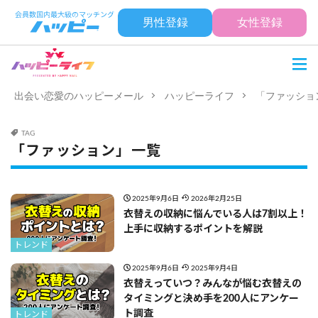
男性登録
女性登録
出会い恋愛のハッピーメール
ハッピーライフ
「ファッショ
TAG
「ファッション」一覧
2025年9月6日
2026年2月25日
衣替えの収納に悩んでいる人は7割以上！
上手に収納するポイントを解説
トレンド
2025年9月6日
2025年9月4日
衣替えっていつ？みんなが悩む衣替えの
タイミングと決め手を200人にアンケー
ト調査
トレンド