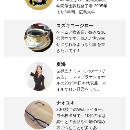
学院修士課程修了者 2005年
より6年間、広島大学...
スズキコージロー
ゲームと喫茶店が好きな30
代男性です。読んだ方が幸
せになれるような記事を書
きたいです！
夏海
世界五大ミスコンの一つで
ある、ミススプラナショナ
ルの2019年日本代表兼、ネ
イルサロン経営をして...
ナオユキ
20代後半のWebライター。
男子校出身で、10代の頃は
異性との会話や距離の縮め
方に悩むことが多くあ...