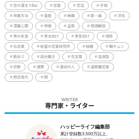
恋の溜まりBar
恋愛
恋活
手相
改善方法
星座
映画
歌・曲
浮気
深層心理
特徴
生態
用語解説
男の本音
男女向け
男性向け
相性
石言葉
秘密の恋愛研究所
結婚
胸キュン
脈あり
自分磨き
花言葉
血液型
診断
運勢
運命の人
遠距離恋愛
野呂佳代
顔
専門家・ライター
ハッピーライフ編集部
累計登録数3,500万以上、