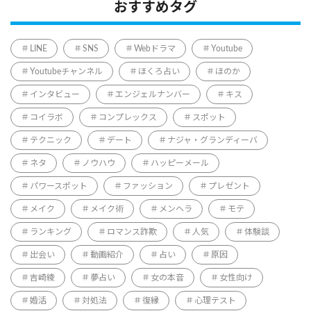
おすすめタグ
LINE
SNS
Webドラマ
Youtube
Youtubeチャンネル
ほくろ占い
ほのか
インタビュー
エンジェルナンバー
キス
コイラボ
コンプレックス
スポット
テクニック
デート
ナジャ・グランディーバ
ネタ
ノウハウ
ハッピーメール
パワースポット
ファッション
プレゼント
メイク
メイク術
メンヘラ
モテ
ランキング
ロマンス詐欺
人気
体験談
出会い
動画紹介
占い
原因
吉崎綾
夢占い
女の本音
女性向け
婚活
対処法
復縁
心理テスト