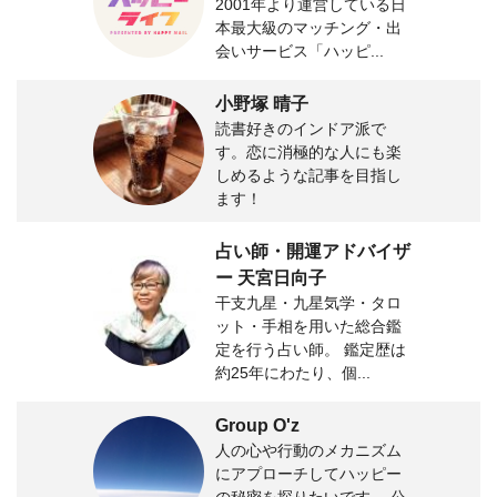
2001年より運営している日
本最大級のマッチング・出
会いサービス「ハッピ...
小野塚 晴子
読書好きのインドア派で
す。恋に消極的な人にも楽
しめるような記事を目指し
ます！
占い師・開運アドバイザ
ー 天宮日向子
干支九星・九星気学・タロ
ット・手相を用いた総合鑑
定を行う占い師。 鑑定歴は
約25年にわたり、個...
Group O'z
人の心や行動のメカニズム
にアプローチしてハッピー