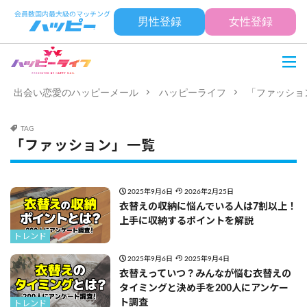
男性登録
女性登録
出会い恋愛のハッピーメール
ハッピーライフ
「ファッショ
TAG
「ファッション」一覧
2025年9月6日
2026年2月25日
衣替えの収納に悩んでいる人は7割以上！
上手に収納するポイントを解説
トレンド
2025年9月6日
2025年9月4日
衣替えっていつ？みんなが悩む衣替えの
タイミングと決め手を200人にアンケー
ト調査
トレンド