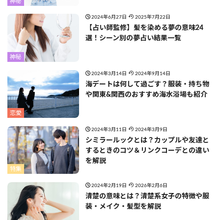
神秘
2024年6月27日
2025年7月22日
【占い師監修】髪を染める夢の意味24
選！シーン別の夢占い結果一覧
神秘
2024年3月14日
2024年9月14日
海デートは何して過ごす？服装・持ち物
や関東&関西のおすすめ海水浴場も紹介
恋愛
2024年3月11日
2024年3月9日
シミラールックとは？カップルや友達と
するときのコツ＆リンクコーデとの違い
を解説
特集
2024年2月19日
2026年2月6日
清楚の意味とは？清楚系女子の特徴や服
装・メイク・髪型を解説