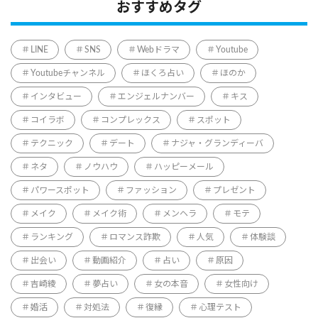
おすすめタグ
LINE
SNS
Webドラマ
Youtube
Youtubeチャンネル
ほくろ占い
ほのか
インタビュー
エンジェルナンバー
キス
コイラボ
コンプレックス
スポット
テクニック
デート
ナジャ・グランディーバ
ネタ
ノウハウ
ハッピーメール
パワースポット
ファッション
プレゼント
メイク
メイク術
メンヘラ
モテ
ランキング
ロマンス詐欺
人気
体験談
出会い
動画紹介
占い
原因
吉崎綾
夢占い
女の本音
女性向け
婚活
対処法
復縁
心理テスト