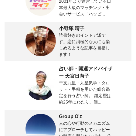
2001年より運営している日
本最大級のマッチング・出
会いサービス「ハッピ...
小野塚 晴子
読書好きのインドア派で
す。恋に消極的な人にも楽
しめるような記事を目指し
ます！
占い師・開運アドバイザ
ー 天宮日向子
干支九星・九星気学・タロ
ット・手相を用いた総合鑑
定を行う占い師。 鑑定歴は
約25年にわたり、個...
Group O'z
人の心や行動のメカニズム
にアプローチしてハッピー