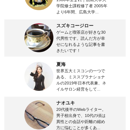
学院修士課程修了者 2005年
より6年間、広島大学...
スズキコージロー
ゲームと喫茶店が好きな30
代男性です。読んだ方が幸
せになれるような記事を書
きたいです！
夏海
世界五大ミスコンの一つで
ある、ミススプラナショナ
ルの2019年日本代表兼、ネ
イルサロン経営をして...
ナオユキ
20代後半のWebライター。
男子校出身で、10代の頃は
異性との会話や距離の縮め
方に悩むことが多くあ...