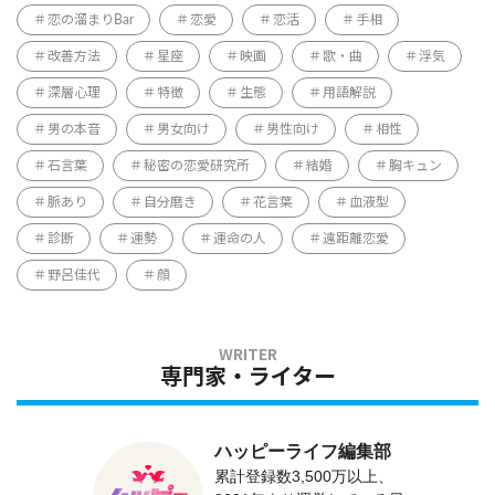
恋の溜まりBar
恋愛
恋活
手相
改善方法
星座
映画
歌・曲
浮気
深層心理
特徴
生態
用語解説
男の本音
男女向け
男性向け
相性
石言葉
秘密の恋愛研究所
結婚
胸キュン
脈あり
自分磨き
花言葉
血液型
診断
運勢
運命の人
遠距離恋愛
野呂佳代
顔
専門家・ライター
ハッピーライフ編集部
累計登録数3,500万以上、