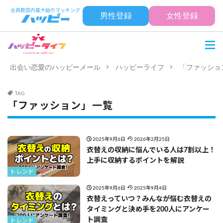
男性登録
女性登録
出会い恋愛のハッピーメール
ハッピーライフ
「ファッショ
TAG
「ファッション」一覧
2025年9月6日
2026年2月25日
衣替えの収納に悩んでいる人は7割以上！
上手に収納するポイントを解説
トレンド
2025年9月6日
2025年9月4日
衣替えっていつ？みんなが悩む衣替えの
タイミングと決め手を200人にアンケー
ト調査
トレンド