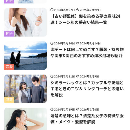
神秘
2024年6月27日
2025年7月22日
【占い師監修】髪を染める夢の意味24
選！シーン別の夢占い結果一覧
神秘
2024年3月14日
2024年9月14日
海デートは何して過ごす？服装・持ち物
や関東&関西のおすすめ海水浴場も紹介
恋愛
2024年3月11日
2024年3月9日
シミラールックとは？カップルや友達と
するときのコツ＆リンクコーデとの違い
を解説
特集
2024年2月19日
2026年2月6日
清楚の意味とは？清楚系女子の特徴や服
装・メイク・髪型を解説