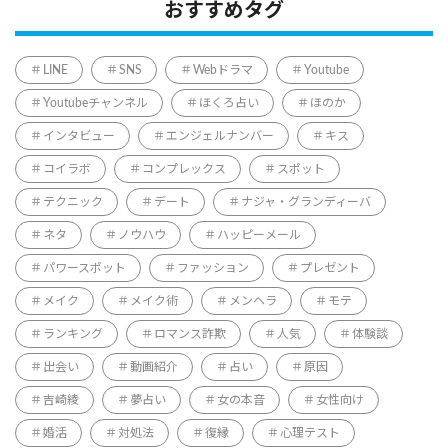
おすすめタグ
LINE
SNS
Webドラマ
Youtube
Youtubeチャンネル
ほくろ占い
ほのか
インタビュー
エンジェルナンバー
キス
コイラボ
コンプレックス
スポット
テクニック
デート
ナジャ・グランディーバ
ネタ
ノウハウ
ハッピーメール
パワースポット
ファッション
プレゼント
メイク
メイク術
メンヘラ
モテ
ランキング
ロマンス詐欺
人気
体験談
出会い
動画紹介
占い
原因
吉崎綾
夢占い
女の本音
女性向け
婚活
対処法
復縁
心理テスト