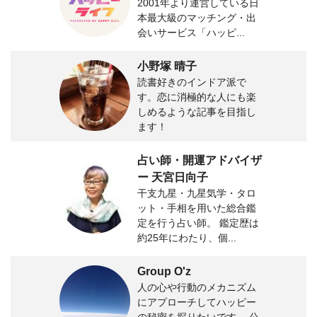
2001年より運営している日
本最大級のマッチング・出
会いサービス「ハッピ...
小野塚 晴子
読書好きのインドア派で
す。恋に消極的な人にも楽
しめるような記事を目指し
ます！
占い師・開運アドバイザ
ー 天宮日向子
干支九星・九星気学・タロ
ット・手相を用いた総合鑑
定を行う占い師。 鑑定歴は
約25年にわたり、個...
Group O'z
人の心や行動のメカニズム
にアプローチしてハッピー