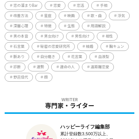
恋の溜まりBar
恋愛
恋活
手相
改善方法
星座
映画
歌・曲
浮気
深層心理
特徴
生態
用語解説
男の本音
男女向け
男性向け
相性
石言葉
秘密の恋愛研究所
結婚
胸キュン
脈あり
自分磨き
花言葉
血液型
診断
運勢
運命の人
遠距離恋愛
野呂佳代
顔
専門家・ライター
ハッピーライフ編集部
累計登録数3,500万以上、