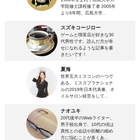
学院修士課程修了者 2005年
より6年間、広島大学...
スズキコージロー
ゲームと喫茶店が好きな30
代男性です。読んだ方が幸
せになれるような記事を書
きたいです！
夏海
世界五大ミスコンの一つで
ある、ミススプラナショナ
ルの2019年日本代表兼、ネ
イルサロン経営をして...
ナオユキ
20代後半のWebライター。
男子校出身で、10代の頃は
異性との会話や距離の縮め
方に悩むことが多くあ...