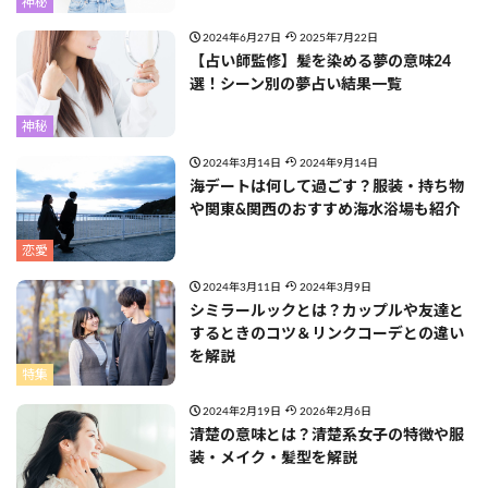
神秘
2024年6月27日
2025年7月22日
【占い師監修】髪を染める夢の意味24
選！シーン別の夢占い結果一覧
神秘
2024年3月14日
2024年9月14日
海デートは何して過ごす？服装・持ち物
や関東&関西のおすすめ海水浴場も紹介
恋愛
2024年3月11日
2024年3月9日
シミラールックとは？カップルや友達と
するときのコツ＆リンクコーデとの違い
を解説
特集
2024年2月19日
2026年2月6日
清楚の意味とは？清楚系女子の特徴や服
装・メイク・髪型を解説