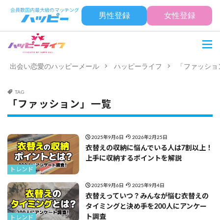
男性登録
女性登録
出会い恋愛のハッピーメール
ハッピーライフ
「ファッショ
TAG
「ファッション」一覧
2025年9月6日
2026年2月25日
衣替えの収納に悩んでいる人は7割以上！
上手に収納するポイントを解説
トレンド
2025年9月6日
2025年9月4日
衣替えっていつ？みんなが悩む衣替えの
タイミングと決め手を200人にアンケー
ト調査
トレンド