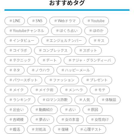
おすすめタグ
LINE
SNS
Webドラマ
Youtube
Youtubeチャンネル
ほくろ占い
ほのか
インタビュー
エンジェルナンバー
キス
コイラボ
コンプレックス
スポット
テクニック
デート
ナジャ・グランディーバ
ネタ
ノウハウ
ハッピーメール
パワースポット
ファッション
プレゼント
メイク
メイク術
メンヘラ
モテ
ランキング
ロマンス詐欺
人気
体験談
出会い
動画紹介
占い
原因
吉崎綾
夢占い
女の本音
女性向け
婚活
対処法
復縁
心理テスト