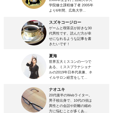
学院修士課程修了者 2005年
より6年間、広島大学...
スズキコージロー
ゲームと喫茶店が好きな30
代男性です。読んだ方が幸
せになれるような記事を書
きたいです！
夏海
世界五大ミスコンの一つで
ある、ミススプラナショナ
ルの2019年日本代表兼、ネ
イルサロン経営をして...
ナオユキ
20代後半のWebライター。
男子校出身で、10代の頃は
異性との会話や距離の縮め
方に悩むことが多くあ...