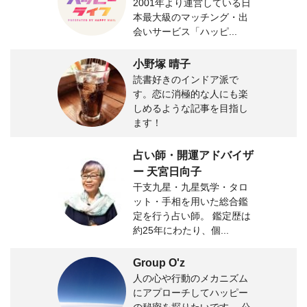
2001年より運営している日
本最大級のマッチング・出
会いサービス「ハッピ...
小野塚 晴子
読書好きのインドア派で
す。恋に消極的な人にも楽
しめるような記事を目指し
ます！
占い師・開運アドバイザ
ー 天宮日向子
干支九星・九星気学・タロ
ット・手相を用いた総合鑑
定を行う占い師。 鑑定歴は
約25年にわたり、個...
Group O'z
人の心や行動のメカニズム
にアプローチしてハッピー