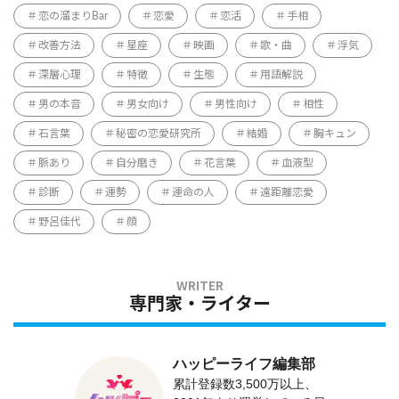
恋の溜まりBar
恋愛
恋活
手相
改善方法
星座
映画
歌・曲
浮気
深層心理
特徴
生態
用語解説
男の本音
男女向け
男性向け
相性
石言葉
秘密の恋愛研究所
結婚
胸キュン
脈あり
自分磨き
花言葉
血液型
診断
運勢
運命の人
遠距離恋愛
野呂佳代
顔
専門家・ライター
ハッピーライフ編集部
累計登録数3,500万以上、