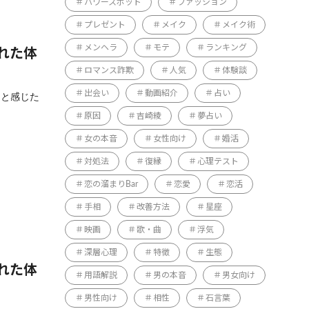
パワースポット
ファッション
プレゼント
メイク
メイク術
メンヘラ
モテ
ランキング
れた体
ロマンス詐欺
人気
体験談
出会い
動画紹介
占い
」と感じた
原因
吉崎綾
夢占い
女の本音
女性向け
婚活
対処法
復縁
心理テスト
恋の溜まりBar
恋愛
恋活
手相
改善方法
星座
映画
歌・曲
浮気
深層心理
特徴
生態
れた体
用語解説
男の本音
男女向け
男性向け
相性
石言葉