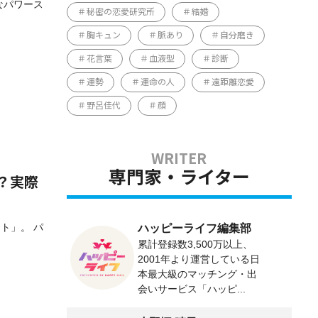
なパワース
秘密の恋愛研究所
結婚
胸キュン
脈あり
自分磨き
花言葉
血液型
診断
運勢
運命の人
遠距離恋愛
野呂佳代
顔
専門家・ライター
？実際
ト」。 パ
ハッピーライフ編集部
累計登録数3,500万以上、
2001年より運営している日
本最大級のマッチング・出
会いサービス「ハッピ...