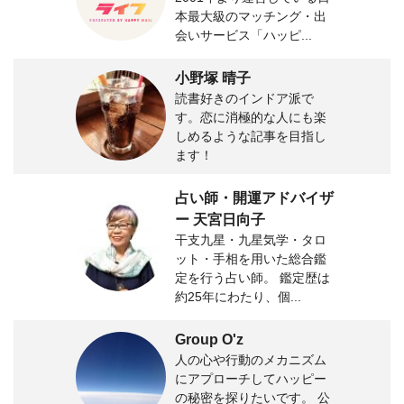
本最大級のマッチング・出
会いサービス「ハッピ...
小野塚 晴子
読書好きのインドア派で
す。恋に消極的な人にも楽
しめるような記事を目指し
ます！
占い師・開運アドバイザ
ー 天宮日向子
干支九星・九星気学・タロ
ット・手相を用いた総合鑑
定を行う占い師。 鑑定歴は
約25年にわたり、個...
Group O'z
人の心や行動のメカニズム
にアプローチしてハッピー
の秘密を探りたいです。 公