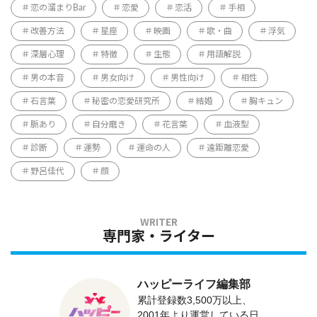
恋の溜まりBar
恋愛
恋活
手相
改善方法
星座
映画
歌・曲
浮気
深層心理
特徴
生態
用語解説
男の本音
男女向け
男性向け
相性
石言葉
秘密の恋愛研究所
結婚
胸キュン
脈あり
自分磨き
花言葉
血液型
診断
運勢
運命の人
遠距離恋愛
野呂佳代
顔
専門家・ライター
ハッピーライフ編集部
累計登録数3,500万以上、
2001年より運営している日