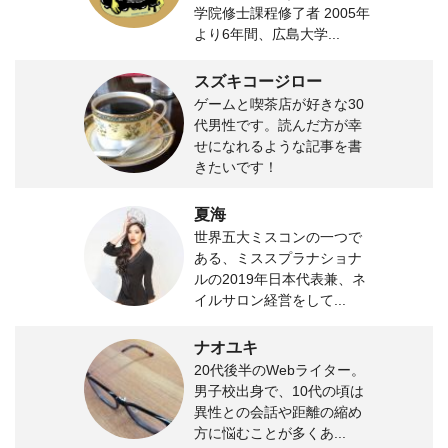
学院修士課程修了者 2005年
より6年間、広島大学...
スズキコージロー
ゲームと喫茶店が好きな30
代男性です。読んだ方が幸
せになれるような記事を書
きたいです！
夏海
世界五大ミスコンの一つで
ある、ミススプラナショナ
ルの2019年日本代表兼、ネ
イルサロン経営をして...
ナオユキ
20代後半のWebライター。
男子校出身で、10代の頃は
異性との会話や距離の縮め
方に悩むことが多くあ...