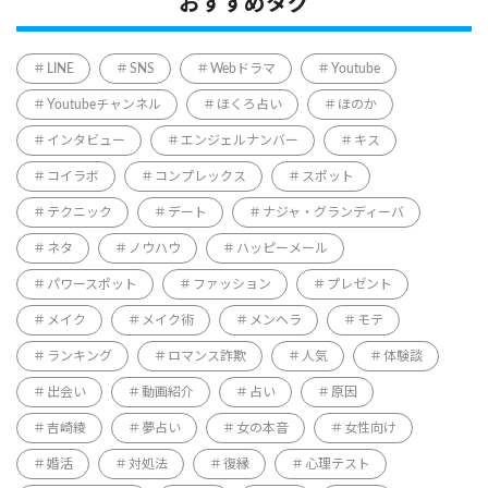
おすすめタグ
LINE
SNS
Webドラマ
Youtube
Youtubeチャンネル
ほくろ占い
ほのか
インタビュー
エンジェルナンバー
キス
コイラボ
コンプレックス
スポット
テクニック
デート
ナジャ・グランディーバ
ネタ
ノウハウ
ハッピーメール
パワースポット
ファッション
プレゼント
メイク
メイク術
メンヘラ
モテ
ランキング
ロマンス詐欺
人気
体験談
出会い
動画紹介
占い
原因
吉崎綾
夢占い
女の本音
女性向け
婚活
対処法
復縁
心理テスト