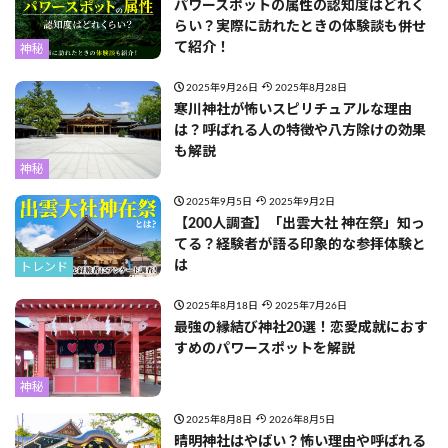
パワースポットの属性の認知度はどれく
らい？実際に訪れたときの体験談も併せ
て紹介！
神秘
2025年9月26日
2025年8月28日
寒川神社が怖いスピリチュアルな理由
は？呼ばれる人の特徴や八方除けの効果
も解説
神秘
2025年9月5日
2025年9月2日
【200人調査】「出雲大社 神在祭」知っ
てる？経験者が語る印象的な参拝体験と
は
トレンド
2025年8月18日
2025年7月26日
最強の縁結び神社20選！恋愛成就におす
すめのパワースポットを解説
神秘
2025年8月8日
2026年8月5日
晴明神社はやばい？怖い理由や呼ばれる