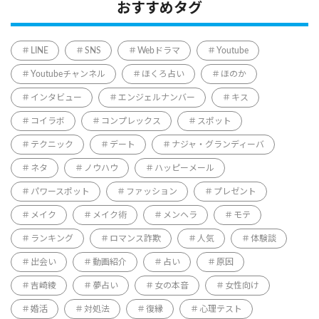
おすすめタグ
LINE
SNS
Webドラマ
Youtube
Youtubeチャンネル
ほくろ占い
ほのか
インタビュー
エンジェルナンバー
キス
コイラボ
コンプレックス
スポット
テクニック
デート
ナジャ・グランディーバ
ネタ
ノウハウ
ハッピーメール
パワースポット
ファッション
プレゼント
メイク
メイク術
メンヘラ
モテ
ランキング
ロマンス詐欺
人気
体験談
出会い
動画紹介
占い
原因
吉崎綾
夢占い
女の本音
女性向け
婚活
対処法
復縁
心理テスト