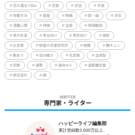
恋の溜まりBar
恋愛
恋活
手相
改善方法
星座
映画
歌・曲
浮気
深層心理
特徴
生態
用語解説
男の本音
男女向け
男性向け
相性
石言葉
秘密の恋愛研究所
結婚
胸キュン
脈あり
自分磨き
花言葉
血液型
診断
運勢
運命の人
遠距離恋愛
野呂佳代
顔
専門家・ライター
ハッピーライフ編集部
累計登録数3,500万以上、