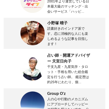
2001年より運営している日
本最大級のマッチング・出
会いサービス「ハッピ...
小野塚 晴子
読書好きのインドア派で
す。恋に消極的な人にも楽
しめるような記事を目指し
ます！
占い師・開運アドバイザ
ー 天宮日向子
干支九星・九星気学・タロ
ット・手相を用いた総合鑑
定を行う占い師。 鑑定歴は
約25年にわたり、個...
Group O'z
人の心や行動のメカニズム
にアプローチしてハッピー