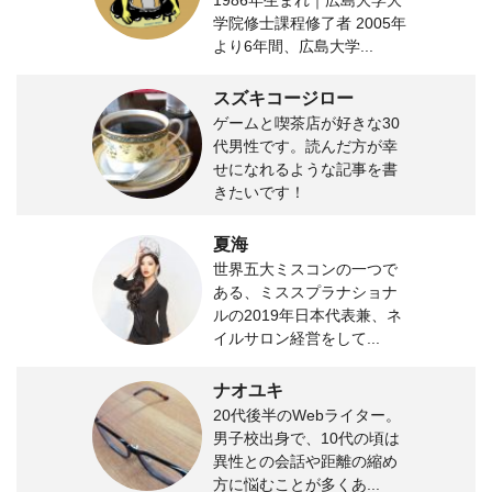
1986年生まれ｜広島大学大
学院修士課程修了者 2005年
より6年間、広島大学...
スズキコージロー
ゲームと喫茶店が好きな30
代男性です。読んだ方が幸
せになれるような記事を書
きたいです！
夏海
世界五大ミスコンの一つで
ある、ミススプラナショナ
ルの2019年日本代表兼、ネ
イルサロン経営をして...
ナオユキ
20代後半のWebライター。
男子校出身で、10代の頃は
異性との会話や距離の縮め
方に悩むことが多くあ...