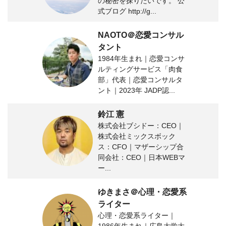
の秘密を探りたいです。 公
式ブログ http://g...
NAOTO＠恋愛コンサル
タント
1984年生まれ｜恋愛コンサ
ルティングサービス「肉食
部」代表｜恋愛コンサルタ
ント｜2023年 JADP認...
鈴江 憲
株式会社ブシドー：CEO｜
株式会社ミックスボック
ス：CFO｜マザーシップ合
同会社：CEO｜日本WEBマ
ー...
ゆきまさ＠心理・恋愛系
ライター
心理・恋愛系ライター｜