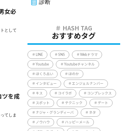
診断
！男女必
ットとして
おすすめタグ
LINE
SNS
Webドラマ
Youtube
Youtubeチャンネル
ほくろ占い
ほのか
インタビュー
エンジェルナンバー
キス
コイラボ
コンプレックス
コツを成
スポット
テクニック
デート
ナジャ・グランディーバ
ネタ
なってしま
ノウハウ
ハッピーメール