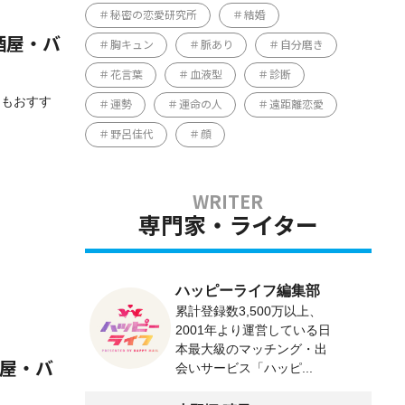
秘密の恋愛研究所
結婚
酒屋・バ
胸キュン
脈あり
自分磨き
花言葉
血液型
診断
てもおすす
運勢
運命の人
遠距離恋愛
野呂佳代
顔
専門家・ライター
ハッピーライフ編集部
累計登録数3,500万以上、
2001年より運営している日
本最大級のマッチング・出
酒屋・バ
会いサービス「ハッピ...