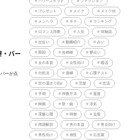
パワースポット
ファッション
プレゼント
メイク
メイク術
メンヘラ
モテ
ランキング
ロマンス詐欺
人気
体験談
出会い
動画紹介
占い
原因
吉崎綾
夢占い
屋・バー
女の本音
女性向け
婚活
やバーが点
対処法
復縁
心理テスト
恋の溜まりBar
恋愛
恋活
手相
改善方法
星座
映画
歌・曲
浮気
深層心理
特徴
生態
用語解説
男の本音
男女向け
男性向け
相性
石言葉