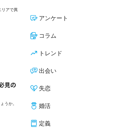
エリアで異
アンケート
コラム
トレンド
出会い
女必見の
失恋
しょうか。
婚活
定義